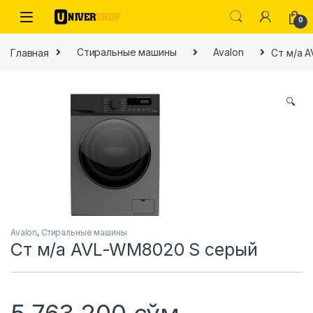
Skip to navigation
Skip to content
0
Главная
Стиральные машины
Avalon
Ст м/а 
🔍
ы
Avalon
,
Стиральные машины
Ст м/а AVL-WM8020 S серый