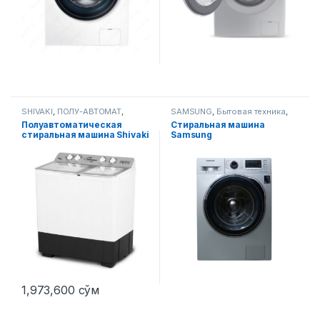
SHIVAKI
,
ПОЛУ-АВТОМАТ
,
SAMSUNG
,
Бытовая техника
,
Стиральные машины
Стиральные машины
Полуавтоматическая
Стиральная машина
стиральная машина Shivaki
Samsung
ART TG80P Сереб-й
WW80J6210CSULD UZ
1,973,600
сўм