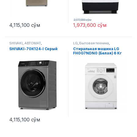
2,177,000
сўм
4,115,100
сўм
1,973,600
сўм
SHIVAKI
,
АВТОМАТ
,
LG
,
Бытовая техника
,
Стиральные машины
Стиральные машины
SHIVAKI-70К124-I Серый
Стиральная машина LG
FH0G7NDN0 (Белая) 6 Кг
4,115,100
сўм