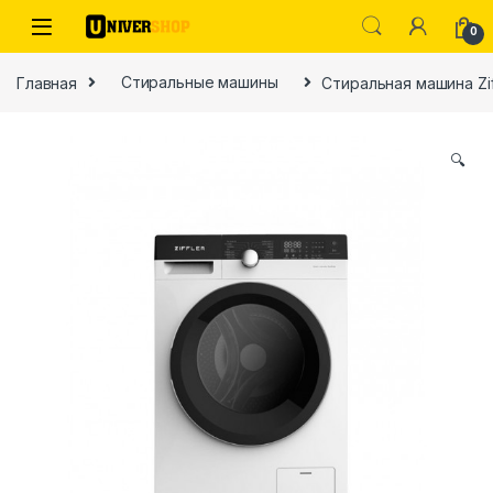
Skip to navigation
Skip to content
0
Главная
Стиральные машины
Стиральная машина Zif
🔍
ы