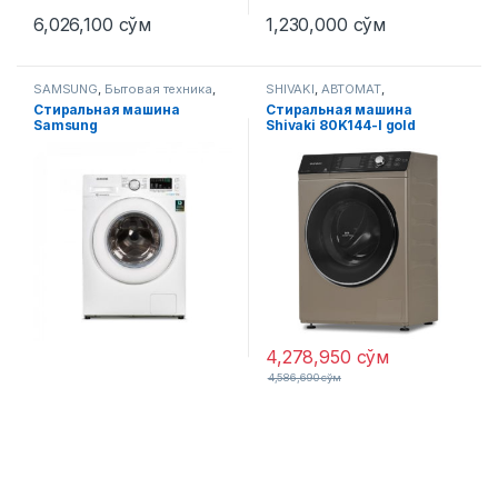
6,026,100
сўм
1,230,000
сўм
SAMSUNG
,
Бытовая техника
,
SHIVAKI
,
АВТОМАТ
,
Стиральные машины
Стиральные машины
Стиральная машина
Стиральная машина
Samsung
Shivaki 80K144-I gold
WW60J4210JWULD белый
4,278,950
сўм
4,586,690
сўм