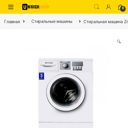
Skip to navigation
Skip to content
0
Главная
Стиральные машины
Стиральная машина Zi
🔍
ы