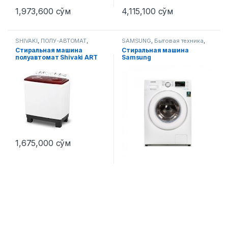
1,973,600
сўм
4,115,100
сўм
SHIVAKI
,
ПОЛУ-АВТОМАТ
,
SAMSUNG
,
Бытовая техника
,
Стиральные машины
Стиральные машины
Стиральная машина
Стиральная машина
полуавтомат Shivaki ART
Samsung
TG 100 P 10 Кг
WW60J4210JWULD белый
1,675,000
сўм