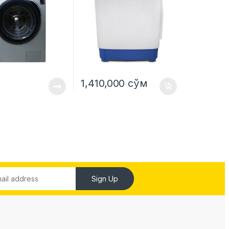
1,410,000
сўм
Sign Up