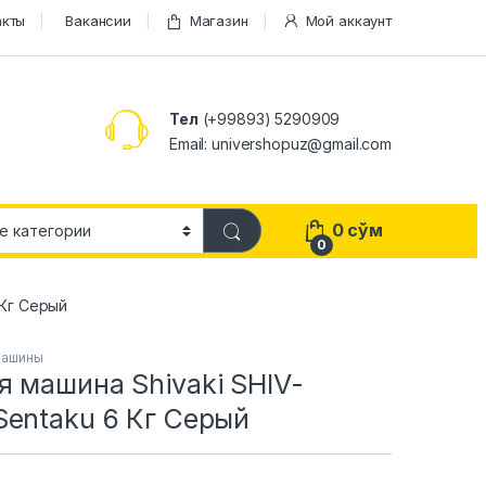
акты
Вакансии
Магазин
Мой аккаунт
Тел
(+99893) 5290909
Email: univershopuz@gmail.com
0
сўм
0
 Кг Серый
машины
 машина Shivaki SHIV-
Sentaku 6 Кг Серый