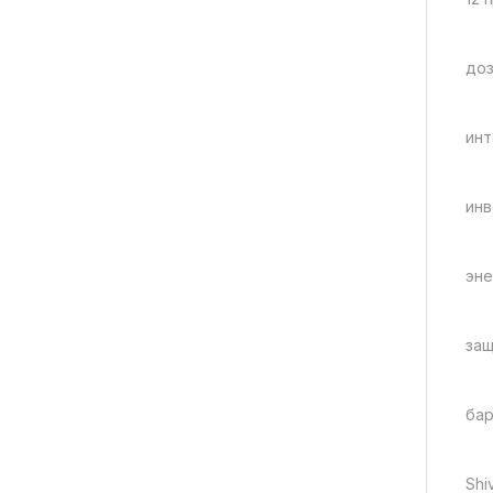
доз
инт
инв
эне
защ
бар
Shi