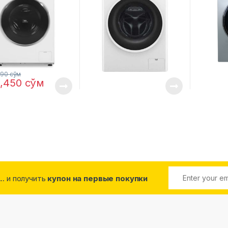
890
сўм
5,450
сўм
... и получить
купон на первые покупки