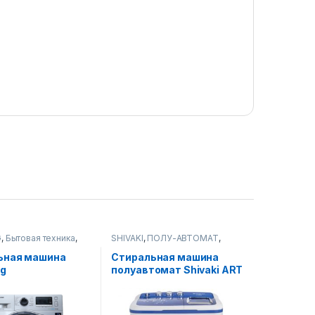
G
,
Бытовая техника
,
SHIVAKI
,
ПОЛУ-АВТОМАТ
,
ые машины
Стиральные машины
ьная машина
Стиральная машина
g
полуавтомат Shivaki ART
210CSULD UZ
TE 60 L 6 Кг