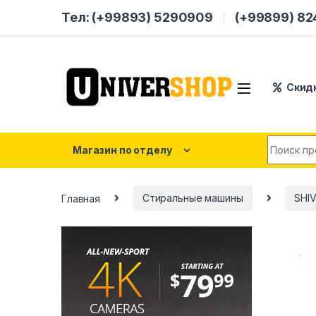
Skip to navigation
Skip to content
Тел: (+99893) 5290909
(+99899) 8
Скид
Search for
Магазин по отделу
Главная
Стиральные машины
SHIV