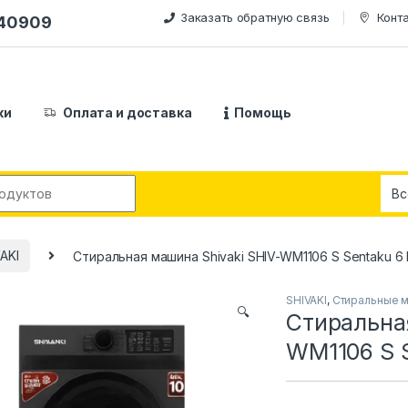
Заказать обратную связь
Конт
240909
ки
Оплата и доставка
Помощь
:
AKI
Стиральная машина Shivaki SHIV-WM1106 S Sentaku 6
SHIVAKI
,
Стиральные 
🔍
Стиральная
WM1106 S 