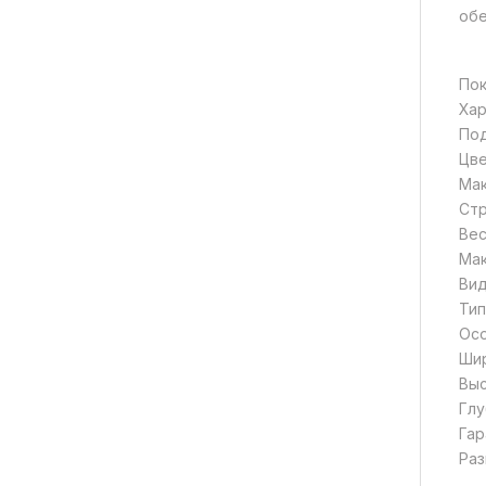
обе
Пок
Хар
Под
Цв
Мак
Стр
Вес
Мак
Вид
Тип
Осо
Шир
Выс
Глу
Гар
Раз