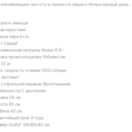
спечивающее чистоту и свежесть вашего белья каждый день.
азать меньше
актеристики
ача пара Есть
ет Серый
симальная загрузка белья 6 Кг
ана происхождения Узбекистан
 52 кг
с. скорость отжима 1000 об/мин
 Автомат
 стиральной машины Фронтальная
бенности С дисплеем
ина 59 см
ота 85 см
бина 40 см
антийный срок 3 года
мер ШхВхГ 59х85х40 см