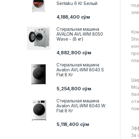
Sentaku 6 Кг Белый
под
эле
4,188,400
сўм
Стиральная машина
Ком
AVALON AVL-WM 8050
Shi
Wave - (8 кг)
кон
4,882,800
сўм
про
пла
Стиральная машина
Avalon AVL-WM 8040 S
Flat 8 Кг
Шир
Мод
5,254,800
сўм
бел
Стиральная машина
отж
Avalon AVL-WM 8040 W
пом
Flat 8 Кг
5,118,400
сўм
Эфф
За 