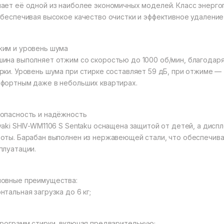
ает её одной из наиболее экономичных моделей. Класс энерго
обеспечивая высокое качество очистки и эффективное удаление 
им и уровень шума
ина выполняет отжим со скоростью до 1000 об/мин, благодаря
рки. Уровень шума при стирке составляет 59 дБ, при отжиме —
фортным даже в небольших квартирах.
опасность и надёжность
vaki SHIV-WM1106 S Sentaku оснащена защитой от детей, а ди
оты. Барабан выполнен из нержавеющей стали, что обеспечива
плуатации.
овные преимущества:
нтальная загрузка до 6 кг;
программ стирки, включая предварительную;