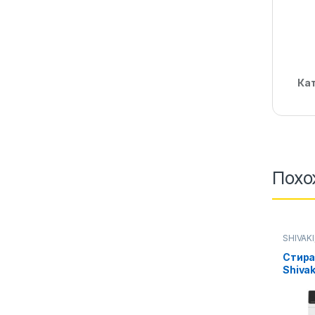
Ка
Похо
SHIVAKI
Стирал
Стира
Shivak