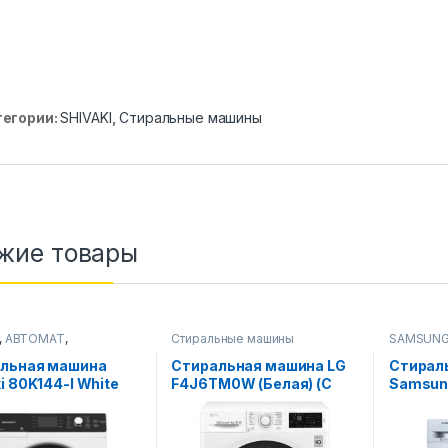
тегории:
SHIVAKI
,
Стиральные машины
жие товары
,
АВТОМАТ
,
Стиральные машины
SAMSUN
ьные машины
Стиральн
льная машина
Стиральная машина LG
Стирал
i 80K144-I White
F4J6TM0W (Белая) (С
Samsun
сушкой) 8 Кг
WW80J6