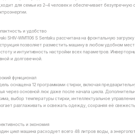
ходит для семьи из 2–4 человек и обеспечивает безупречную 
ктроэнергии.
пактность и удобство
vaki SHIV-WM1106 S Sentaku рассчитана на фронтальную загрузку
струкция позволяет разместить машину в любом удобном мест
стоту и интуитивность настройки всех параметров. Инверторн
вной и долговечной.
окий функционал
ель оснащена 12 программами стирки, включая предварительну
ья через основной люк даже после начала цикла. Дополнител
има, выбор температуры стирки, интеллектуальное управление
огает разглаживать и освежать одежду, сохраняя её свежесть 
ективность и экономия
один цикл машина расходует всего 48 литров воды, а энергопот