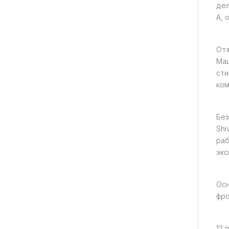
дел
A, 
Отж
Маш
сти
ком
Без
Shi
раб
экс
Осн
фро
12 