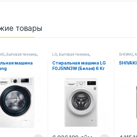
жие товары
NG
,
Бытовая техника
,
LG
,
Бытовая техника
,
SHIVAKI
,
ьные машины
Стиральные машины
Стиральн
льная машина
Стиральная машина LG
SHIVAKI
ung
F0J5NN3W (Белая) 6 Кг
J6210CSULD