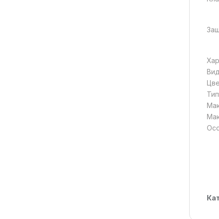
Защ
Хар
Вид
Цв
Тип
Мак
Мак
Ос
Ка