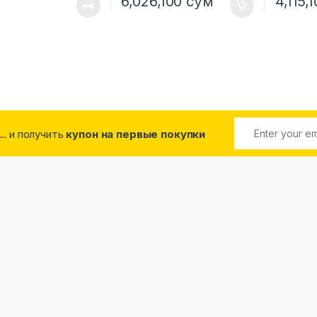
6,026,100
сўм
4,115,
... и получить
купон на первые покупки