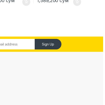
100
сўм
1,589,200
сўм
Sign Up