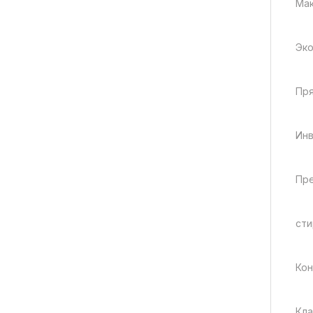
Мак
Эко
Пря
Инв
Пре
сти
Кон
Кла