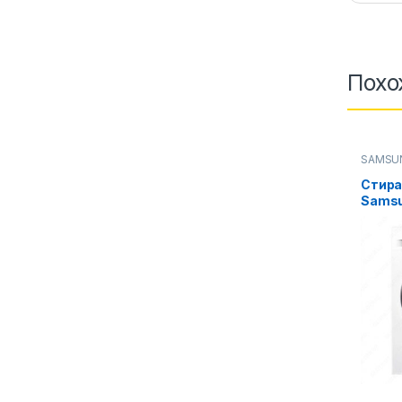
Похо
SAMSU
Стирал
Стира
Sams
WW80