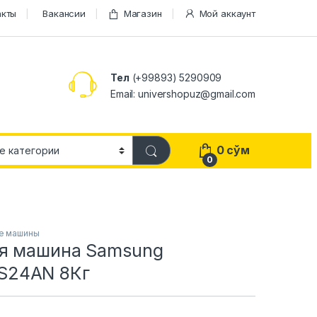
акты
Вакансии
Магазин
Мой аккаунт
Тел
(+99893) 5290909
Email: univershopuz@gmail.com
0
сўм
0
е машины
я машина Samsung
24AN 8Кг