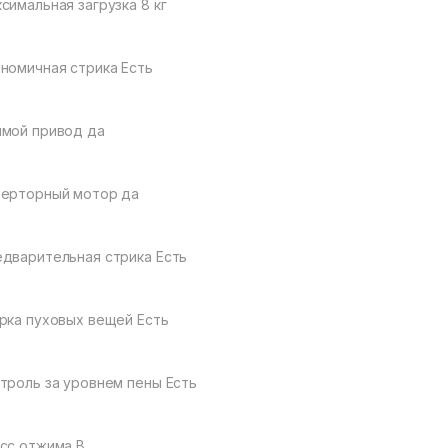
симальная загрузка 8 кг
номичная стрика Есть
мой привод да
ерторный мотор да
дварительная стрика Есть
рка пуховых вещей Есть
троль за уровнем пены Есть
сс отжима В