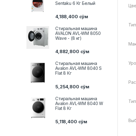
Sentaku 6 Кг Белый
Цв
4,188,400
сўм
Тип
Стиральная машина
AVALON AVL-WM 8050
Wave - (8 кг)
Мак
4,882,800
сўм
Уро
Стиральная машина
Avalon AVL-WM 8040 S
Flat 8 Кг
Рас
5,254,800
сўм
Стиральная машина
Тип
Avalon AVL-WM 8040 W
Flat 8 Кг
Выб
5,118,400
сўм