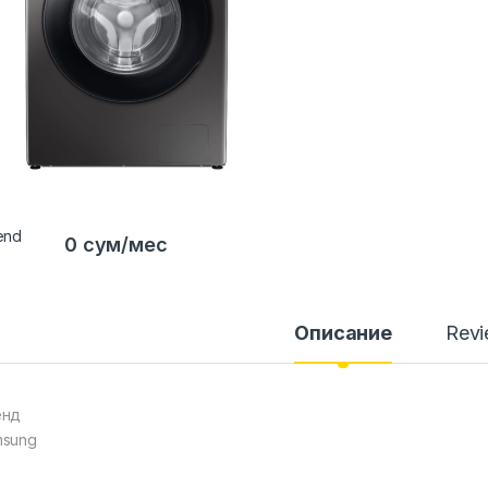
0 сум/мес
Описание
Rev
енд
msung