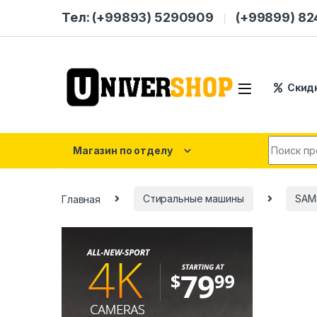
Skip to navigation
Skip to content
Тел: (+99893) 5290909
(+99899) 8
Скид
Search for
Магазин по отделу
Главная
Стиральные машины
SAM