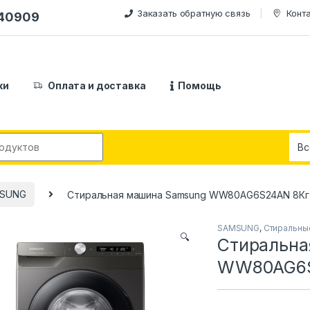
Заказать обратную связь
Конт
240909
ки
Оплата и доставка
Помощь
:
SUNG
Стиральная машина Samsung WW80AG6S24AN 8Кг
SAMSUNG
,
Стиральны
🔍
Стиральна
WW80AG6S