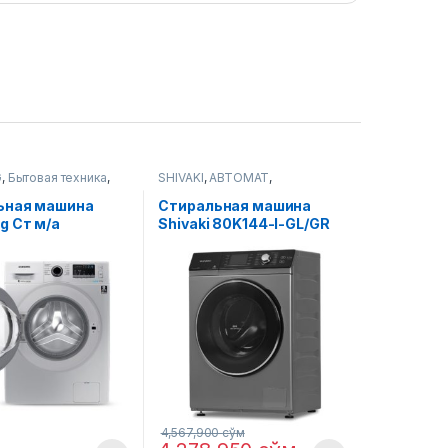
G
,
Бытовая техника
,
SHIVAKI
,
АВТОМАТ
,
ые машины
Стиральные машины
ьная машина
Стиральная машина
g Ст м/a
Shivaki 80K144-I-GL/GR
g
4210HSOLD
4,567,900
сўм