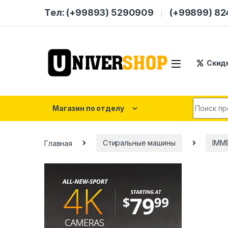
Skip to navigation
Skip to content
Тел: (+99893) 5290909
(+99899) 8
Скид
Search for
Магазин по отделу
Главная
Стиральные машины
IMM