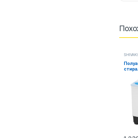
Похо
SHIVAKI
Стирал
Полуа
стира
Shivak