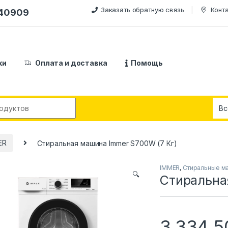
Заказать обратную связь
Конт
240909
ки
Оплата и доставка
Помощь
:
ER
Стиральная машина Immer S700W (7 Кг)
IMMER
,
Стиральные м
🔍
Стиральна
3,334,