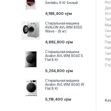
Кол
Sentaku 6 Кг Белый
Дис
4,188,400
сўм
Уст
Тип
Стиральная машина
Мак
AVALON AVL-WM 8050
Ско
Wave - (8 кг)
Тип
4,882,800
сўм
Пар
Нап
Стиральная машина
Тип
Avalon AVL-WM 8040 S
Упр
Flat 8 Кг
Стр
5,254,800
сўм
Стиральная машина
Avalon AVL-WM 8040 W
Flat 8 Кг
5,118,400
сўм
Ка