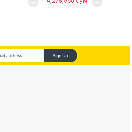
4,278,950
сўм
Sign Up