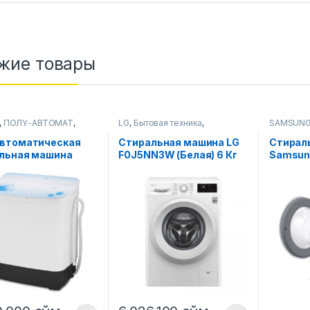
жие товары
,
ПОЛУ-АВТОМАТ
,
LG
,
Бытовая техника
,
SAMSUN
ьные машины
Стиральные машины
Стиральн
втоматическая
Стиральная машина LG
Стирал
льная машина
F0J5NN3W (Белая) 6 Кг
Samsun
i TG 60F
Samsun
WW60J
Cерый