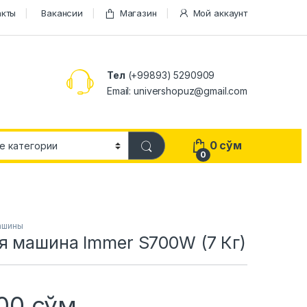
акты
Вакансии
Магазин
Мой аккаунт
Тел
(+99893) 5290909
Email: univershopuz@gmail.com
0
сўм
0
ашины
я машина Immer S700W (7 Кг)
500
сўм