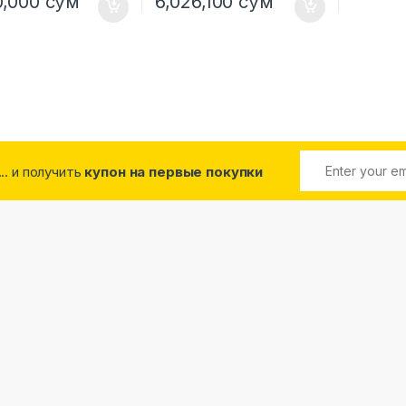
0,000
сўм
6,026,100
сўм
... и получить
купон на первые покупки