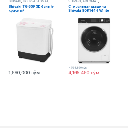
SHIVAKI
,
ПОЛУ-АВТОМАТ
,
SHIVAKI
,
АВТОМАТ
,
Стиральные машины
Стиральные машины
Shivaki TG 60F 3D белый-
Стиральная машина
красный
Shivaki 80K144-I White
4,534,890
сўм
1,590,000
сўм
4,165,450
сўм