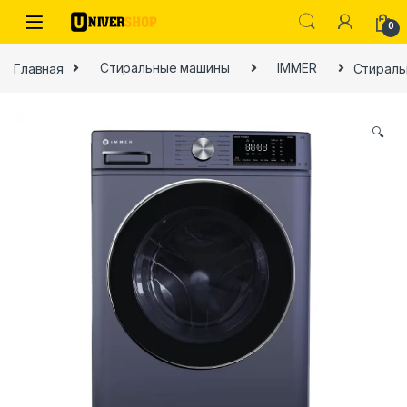
Skip to navigation
Skip to content
0
Главная
Стиральные машины
IMMER
Стираль
🔍
ы