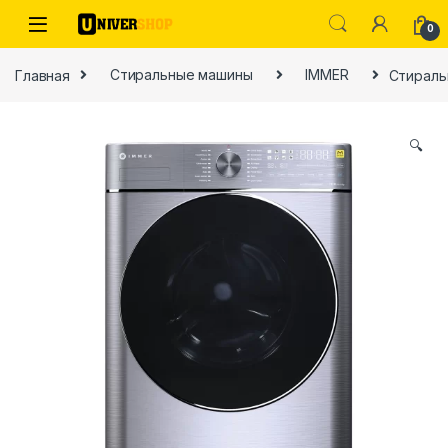
Skip to navigation
Skip to content
0
Главная
Стиральные машины
IMMER
Стираль
🔍
ы