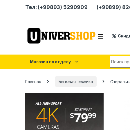
Skip to navigation
Skip to content
Тел: (+99893) 5290909
(+99899) 8
Скид
Search for
Магазин по отделу
Главная
Бытовая техника
Стиральна