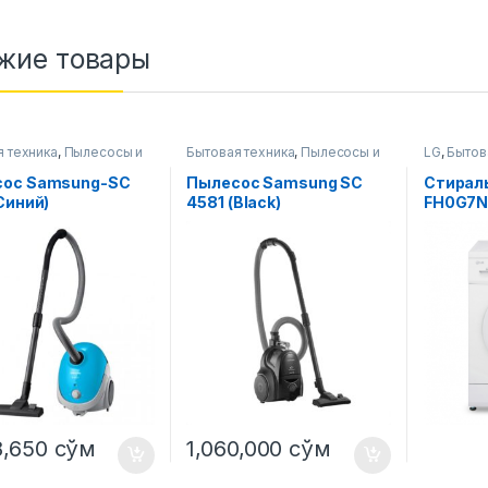
жие товары
я техника
,
Пылесосы и
Бытовая техника
,
Пылесосы и
LG
,
Бытов
уары
аксессуары
Стиральн
ос Samsung-SC
Пылесос Samsung SC
Стирал
Синий)
4581 (Black)
FH0G7ND
8,650
сўм
1,060,000
сўм