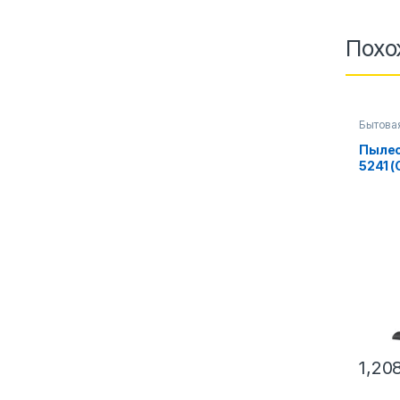
Похо
Бытова
аксесс
Пылес
5241 (
1,20