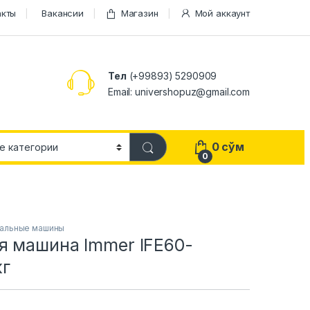
акты
Вакансии
Магазин
Мой аккаунт
Тел
(+99893) 5290909
Email: univershopuz@gmail.com
0
сўм
0
альные машины
я машина Immer IFE60-
кг