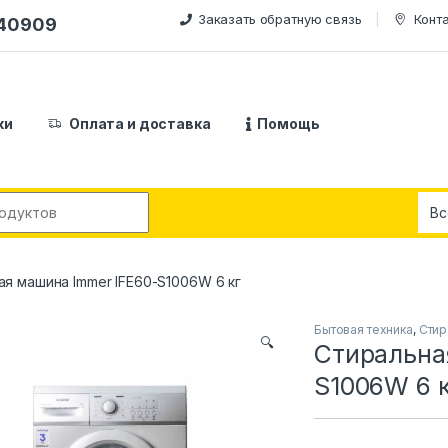
Заказать обратную связь
Конт
240909
ки
Оплата и доставка
Помощь
:
я машина Immer IFE60-S1006W 6 кг
Бытовая техника
,
Стир
🔍
Стиральна
S1006W 6 