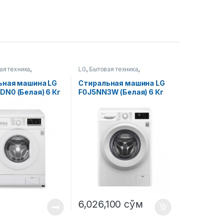
ая техника
,
LG
,
Бытовая техника
,
ые машины
Стиральные машины
ьная машина LG
Стиральная машина LG
N0 (Белая) 6 Кг
F0J5NN3W (Белая) 6 Кг
6,026,100
сўм