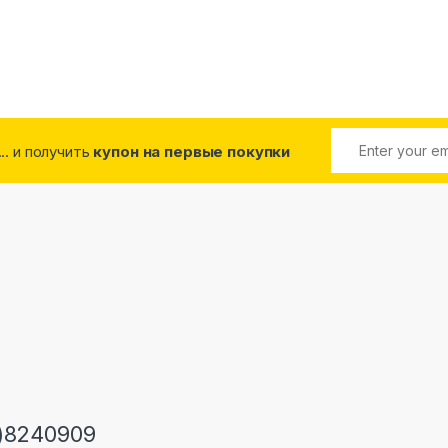
... и получить
купон на первые покупки
)8240909