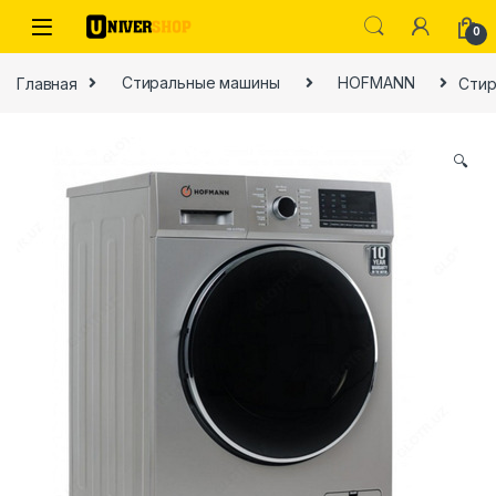
Skip to navigation
Skip to content
0
Главная
Стиральные машины
HOFMANN
Стир
🔍
ы