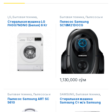
LG
,
Бытовая техника
,
Бытовая техника
,
Пылесосы и
Стиральные машины
аксессуары
Стиральная машина LG
Пелесос Samsung
FH0G7NDN0 (Белая) 6 Кг
SC18M21DOCG
1,130,000
сўм
Бытовая техника
,
Пылесосы и
SAMSUNG
,
Бытовая техника
,
аксессуары
Стиральные машины
Пылесос Samsung ART SC
Стиральная машина
5610
Samsung Ст м/a Samsung
WW60J4210HSOLD Cерый