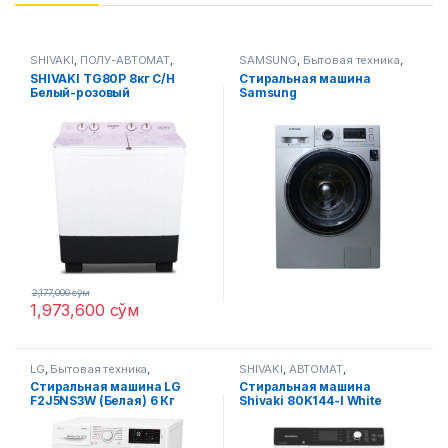
SHIVAKI
,
ПОЛУ-АВТОМАТ
,
SAMSUNG
,
Бытовая техника
,
Стиральные машины
Стиральные машины
SHIVAKI TG80P 8кг С/Н
Стиральная машина
Белый-розовый
Samsung
WW80J6210CSULD UZ
2,177,000
сўм
1,973,600
сўм
LG
,
Бытовая техника
,
SHIVAKI
,
АВТОМАТ
,
Стиральные машины
Стиральные машины
Стиральная машина LG
Стиральная машина
F2J5NS3W (Белая) 6 Кг
Shivaki 80K144-I White