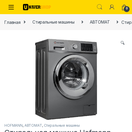
Skip to navigation
Skip to content
0
Главная
Стиральные машины
АВТОМАТ
Стир
🔍
ы
HOFMANN
,
АВТОМАТ
,
Стиральные машины