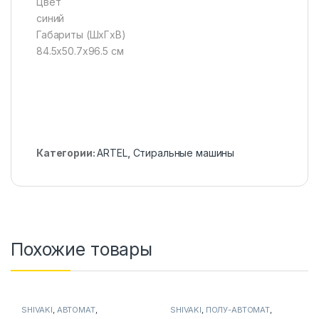
Цвет
синий
Габариты (ШxГxВ)
84.5х50.7х96.5 см
Категории:
ARTEL
,
Стиральные машины
Похожие товары
SHIVAKI
,
АВТОМАТ
,
SHIVAKI
,
ПОЛУ-АВТОМАТ
,
Стиральные машины
Стиральные машины