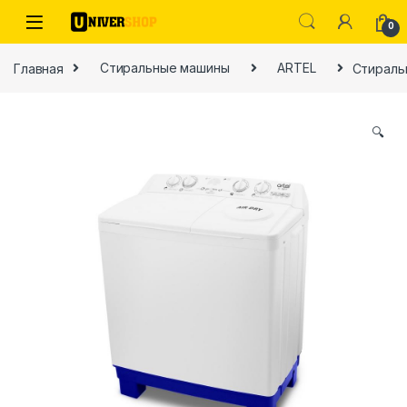
Skip to navigation
Skip to content
0
Главная
Стиральные машины
ARTEL
Стиральн
🔍
ы