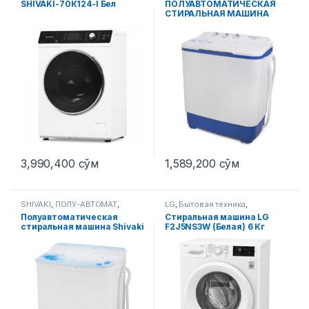
SHIVAKI-70К124-I Бел
ПОЛУАВТОМАТИЧЕСКАЯ
СТИРАЛЬНАЯ МАШИНА
SHIVAKI TM65
3,990,400
сўм
1,589,200
сўм
SHIVAKI
,
ПОЛУ-АВТОМАТ
,
LG
,
Бытовая техника
,
Стиральные машины
Стиральные машины
Полуавтоматическая
Стиральная машина LG
стиральная машина Shivaki
F2J5NS3W (Белая) 6 Кг
TG 60F