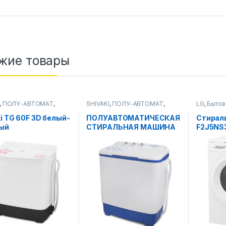
жие товары
,
ПОЛУ-АВТОМАТ
,
SHIVAKI
,
ПОЛУ-АВТОМАТ
,
LG
,
Бытов
ьные машины
Стиральные машины
Стиральн
ki TG 60F 3D белый-
ПОЛУАВТОМАТИЧЕСКАЯ
Стирал
ый
СТИРАЛЬНАЯ МАШИНА
F2J5NS3
SHIVAKI TM65