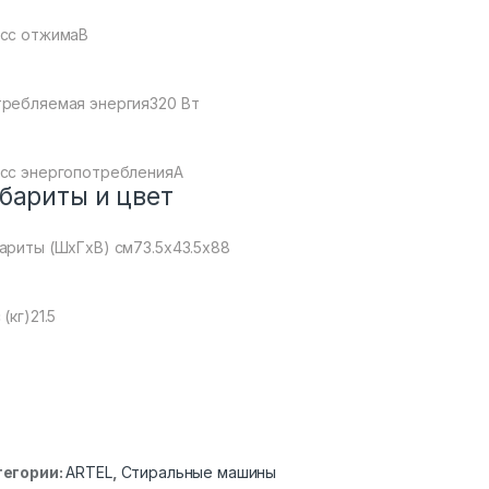
сс отжимаB
ребляемая энергия320 Вт
сс энергопотребленияA
бариты и цвет
ариты (ШxГxВ) см73.5х43.5х88
 (кг)21.5
тегории:
ARTEL
,
Стиральные машины