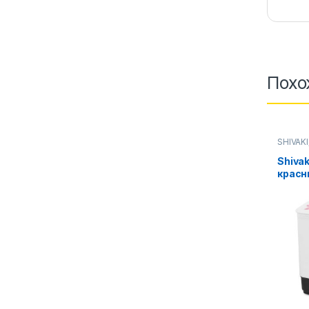
Похо
SHIVAKI
Стирал
Shiva
красн