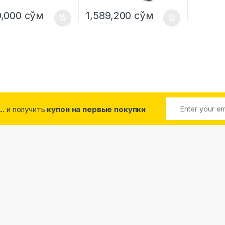
0,000
сўм
1,589,200
сўм
... и получить
купон на первые покупки