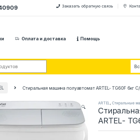
Заказать обратную связь
Конт
240909
ки
Оплата и доставка
Помощь
:
EL
Стиральная машина полуавтомат ARTEL- TG60F 6кг С
ARTEL
,
Стиральные м
🔍
Стиральна
ARTEL- TG