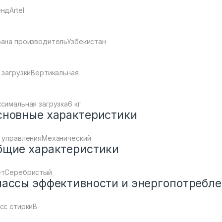
ндArtel
ана производительУзбекистан
 загрузкиВертикальная
симальная загрузка6 кг
сновные характеристики
 управленияМеханический
бщие характеристики
етСеребристый
лассы эффективности и энергопотребл
сс стиркиB