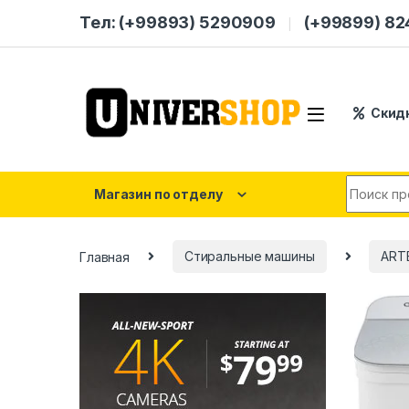
Skip to navigation
Skip to content
Тел: (+99893) 5290909
(+99899) 8
Скид
Search for
Магазин по отделу
Главная
Стиральные машины
ART