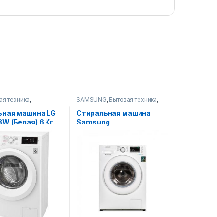
ая техника
,
SAMSUNG
,
Бытовая техника
,
ые машины
Стиральные машины
ьная машина LG
Стиральная машина
W (Белая) 6 Кг
Samsung
WW60J4210JWULD
белый