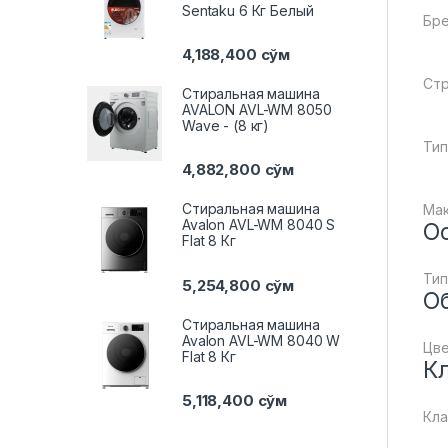
Sentaku 6 Кг Белый
Бре
4,188,400
сўм
Стр
Стиральная машина
AVALON AVL-WM 8050
Wave - (8 кг)
Тип
4,882,800
сўм
Стиральная машина
Мак
Avalon AVL-WM 8040 S
О
Flat 8 Кг
Тип
5,254,800
сўм
O
Стиральная машина
Avalon AVL-WM 8040 W
Цв
Flat 8 Кг
К
5,118,400
сўм
Кла