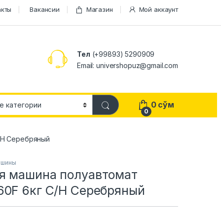
акты
Вакансии
Магазин
Мой аккаунт
Тел
(+99893) 5290909
Email: univershopuz@gmail.com
0
сўм
0
/Н Серебряный
ашины
я машина полуавтомат
60F 6кг С/Н Серебряный