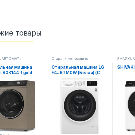
жие товары
,
АВТОМАТ
,
Стиральные машины
SHIVAKI
,
ьные машины
Стиральн
льная машина
Стиральная машина LG
SHIVAKI
i 80K144-I gold
F4J6TM0W (Белая) (С
сушкой) 8 Кг