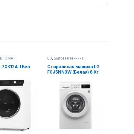
АВТОМАТ
,
LG
,
Бытовая техника
,
ые машины
Стиральные машины
-70К124-I Бел
Стиральная машина LG
F0J5NN3W (Белая) 6 Кг