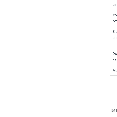
ст
Ур
о
До
ин
Ра
ст
Ма
Ка