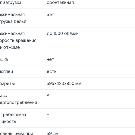
п загрузки
фронтальная
ксимальная
5 кг
грузка белья
ксимальная
до 1000 об/мин
орость вращения
и отжиме
ушка
нет
исплей
есть
бариты
595x420x850 мм
асс
A
ергопотребления
отребляемая
−
ощность
овень шума при
59 дБ