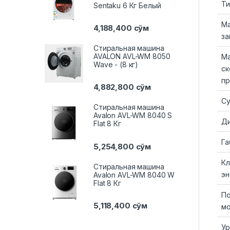
Ти
Sentaku 6 Кг Белый
Ма
4,188,400
сўм
за
Стиральная машина
AVALON AVL-WM 8050
Ма
Wave - (8 кг)
ск
пр
4,882,800
сўм
С
Стиральная машина
Avalon AVL-WM 8040 S
Д
Flat 8 Кг
Га
5,254,800
сўм
Кл
Стиральная машина
эн
Avalon AVL-WM 8040 W
Flat 8 Кг
П
5,118,400
сўм
м
Ур