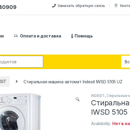
Заказать обратную связь
Конт
240909
ки
Оплата и доставка
Помощь
:
SIT
Стиральная машина автомат Indesit IWSD 5105 UZ
INDESIT
,
Стиральные 
🔍
Стиральная
IWSD 5105
Availability:
Нет в н