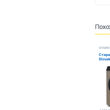
Похо
SHIVAKI
Стирал
Стира
Shivak