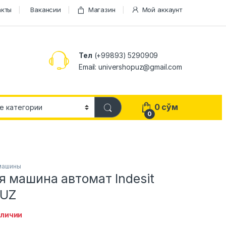
акты
Вакансии
Магазин
Мой аккаунт
Тел
(+99893) 5290909
Email: univershopuz@gmail.com
0
сўм
0
машины
 машина автомат Indesit
 UZ
аличии