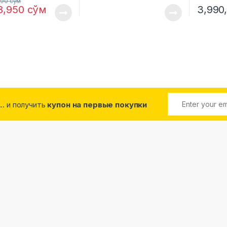
690
сўм
8,950
сўм
3,990
... и получить
купон на первые покупки