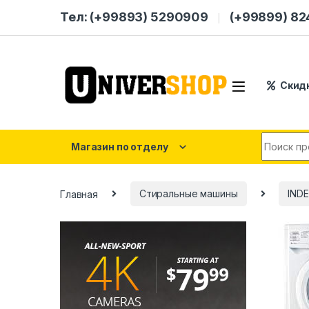
Skip to navigation
Skip to content
Тел: (+99893) 5290909
(+99899) 8
Скид
Search for
Магазин по отделу
Главная
Стиральные машины
INDE