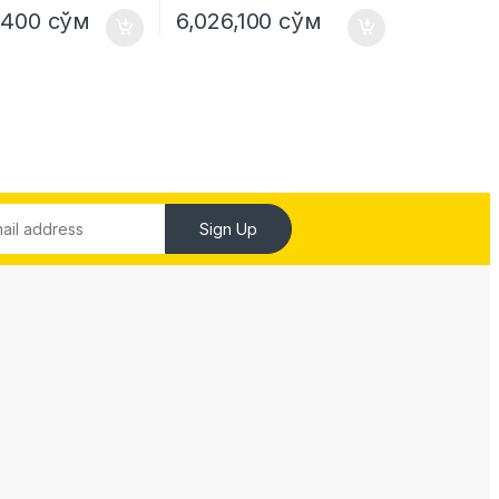
,400
сўм
6,026,100
сўм
Sign Up