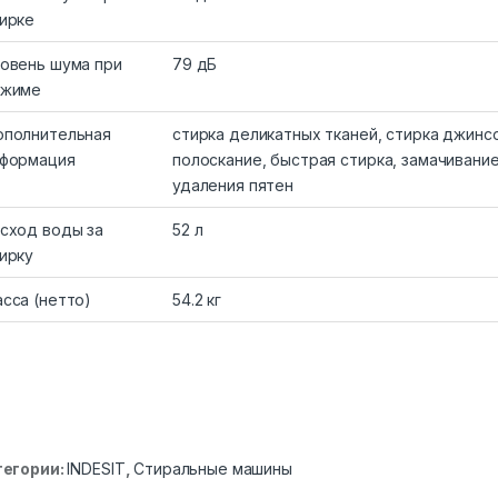
ирке
овень шума при
79 дБ
тжиме
полнительная
стирка деликатных тканей, стирка джинс
формация
полоскание, быстрая стирка, замачивани
удаления пятен
сход воды за
52 л
ирку
сса (нетто)
54.2 кг
тегории:
INDESIT
,
Стиральные машины