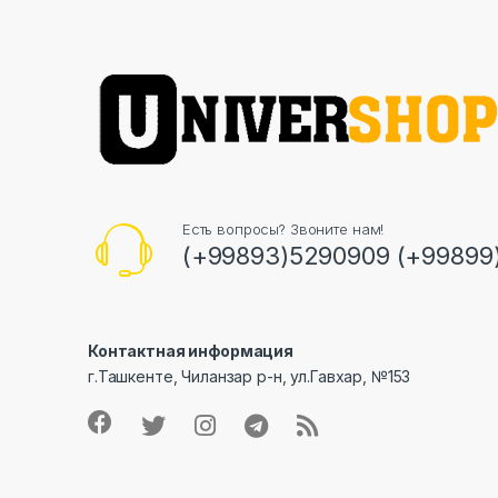
Есть вопросы? Звоните нам!
(+99893)5290909 (+99899
Контактная информация
г.Ташкенте, Чиланзар р-н, ул.Гавхар, №153