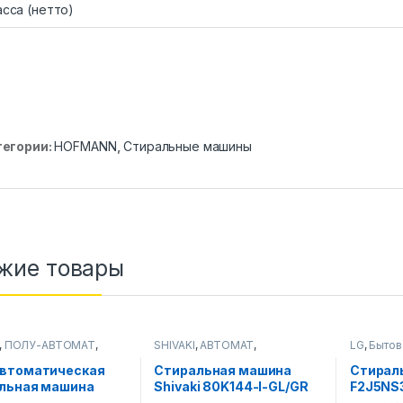
сса (нетто)
тегории:
HOFMANN
,
Стиральные машины
жие товары
,
ПОЛУ-АВТОМАТ
,
SHIVAKI
,
АВТОМАТ
,
LG
,
Бытов
ьные машины
Стиральные машины
Стиральн
втоматическая
Стиральная машина
Стирал
льная машина
Shivaki 80K144-I-GL/GR
F2J5NS3
i TG 60F