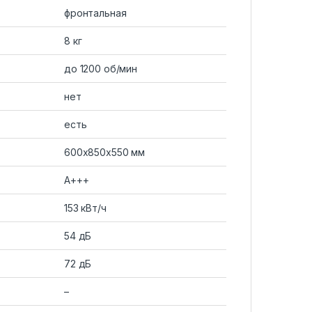
фронтальная
8 кг
до 1200 об/мин
нет
есть
600x850x550 мм
A+++
153 кВт/ч
54 дБ
72 дБ
–