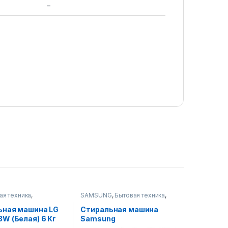
–
ая техника
,
SAMSUNG
,
Бытовая техника
,
ые машины
Стиральные машины
ьная машина LG
Стиральная машина
W (Белая) 6 Кг
Samsung
WW80J6210CSULD