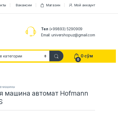
акты
Вакансии
Магазин
Мой аккаунт
Тел
(+99893) 5290909
Email: univershopuz@gmail.com
0
сўм
0
е машины
я машина автомат Hofmann
S