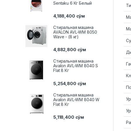
Sentaku 6 Кг Белый
Ти
4,188,400
сўм
Ма
Стиральная машина
Ма
AVALON AVL-WM 8050
Wave - (8 кг)
С
4,882,800
сўм
Д
Стиральная машина
Га
Avalon AVL-WM 8040 S
Flat 8 Кг
Кл
5,254,800
сўм
По
Стиральная машина
Ур
Avalon AVL-WM 8040 W
Flat 8 Кг
Ур
5,118,400
сўм
Ра