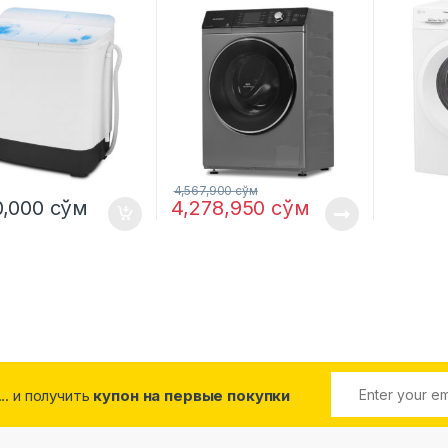
4,567,900
сўм
0,000
сўм
4,278,950
сўм
... и получить
купон на первые покупки