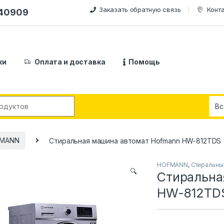
Заказать обратную связь
Конт
240909
ки
Оплата и доставка
Помощь
:
MANN
Стиральная машина автомат Hofmann HW-812TDS
HOFMANN
,
Стиральны
🔍
Стиральна
HW-812TD