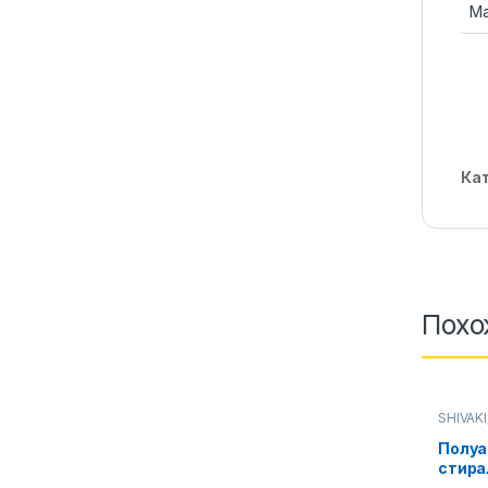
Ма
Ка
Похо
SHIVAKI
Стирал
Полуа
стира
Shivak