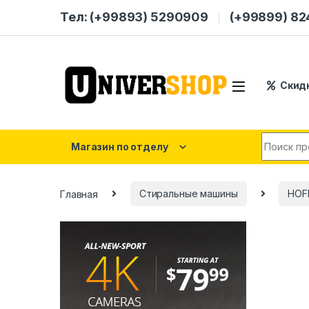
Skip to navigation
Skip to content
Тел: (+99893) 5290909
(+99899) 8
Скид
Search for
Магазин по отделу
Главная
Стиральные машины
HOF