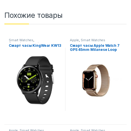
Похожие товары
Smart Watches
,
Apple
,
Smart Watches
Смартфоны,телефоны,
Смарт часы KingWear KW13
Смарт часы Apple Watch 7
гаджеты, аксессуары
GPS 45mm Milanese Loop
Gold
Apple
,
Smart Watches
Apple
,
Smart Watches