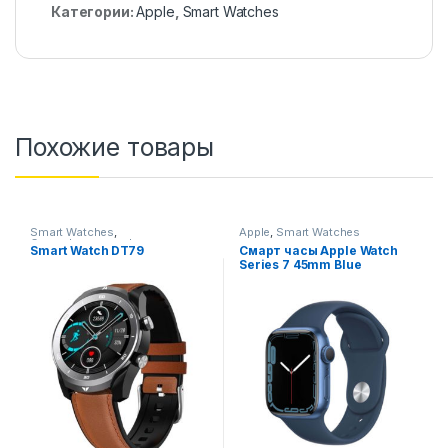
Категории:
Apple
,
Smart Watches
Похожие товары
Smart Watches
,
Apple
,
Smart Watches
Смартфоны,телефоны,
Smart Watch DT79
Смарт часы Apple Watch
гаджеты, аксессуары
Series 7 45mm Blue