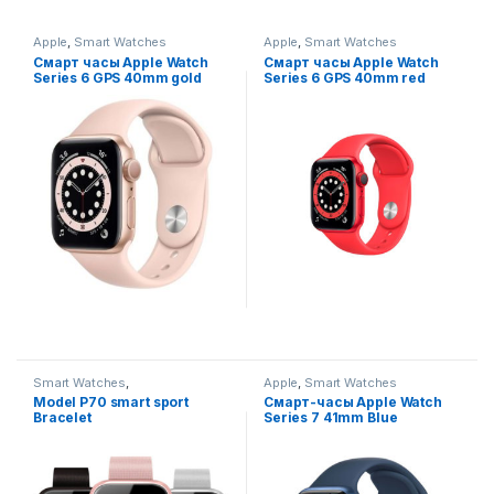
Apple
,
Smart Watches
Apple
,
Smart Watches
Смарт часы Apple Watch
Смарт часы Apple Watch
Series 6 GPS 40mm gold
Series 6 GPS 40mm red
Smart Watches
,
Apple
,
Smart Watches
Смартфоны,телефоны,
Model P70 smart sport
Смарт-часы Apple Watch
гаджеты, аксессуары
Bracelet
Series 7 41mm Blue
Al/Abyss Blue Sport