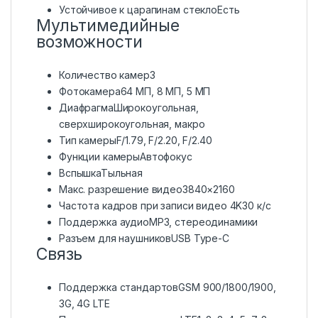
Устойчивое к царапинам стеклоЕсть
Мультимедийные
возможности
Количество камер3
Фотокамера
64 МП, 8 МП, 5 МП
ДиафрагмаШирокоугольная,
сверхширокоугольная, макро
Тип камерыF/1.79, F/2.20, F/2.40
Функции камерыАвтофокус
ВспышкаТыльная
Макс. разрешение видео3840×2160
Частота кадров при записи видео 4K30 к/c
Поддержка аудиоMP3, стереодинамики
Разъем для наушников
USB Type-C
Связь
Поддержка стандартовGSM 900/1800/1900,
3G, 4G LTE