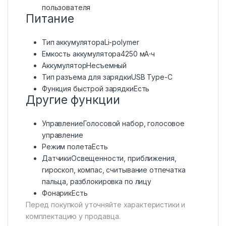
пользователя
Питание
Тип аккумулятораLi-polymer
Емкость аккумулятора
4250 мА⋅ч
АккумуляторНесъемный
Тип разъема для зарядкиUSB Type-C
Функция быстрой зарядкиЕсть
Другие функции
Управление
Голосовой набор, голосовое
управление
Режим полетаЕсть
ДатчикиОсвещенности, приближения,
гироскоп, компас, считывание отпечатка
пальца, разблокировка по лицу
ФонарикЕсть
Перед покупкой уточняйте характеристики и
комплектацию у продавца.