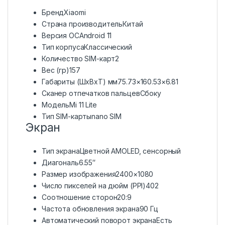
Бренд
Xiaomi
Страна производитель
Китай
Версия ОС
Android 11
Тип корпусаКлассический
Количество SIM-карт2
Вес (гр)157
Габариты (ШxВxТ) мм75.73×160.53×6.81
Сканер отпечатков пальцевСбоку
Модель
Mi 11 Lite
Тип SIM-картыnano SIM
Экран
Тип экранаЦветной AMOLED, сенсорный
Диагональ
6.55″
Размер изображения2400×1080
Число пикселей на дюйм (PPI)402
Соотношение сторон20:9
Частота обновления экрана90 Гц
Автоматический поворот экранаЕсть