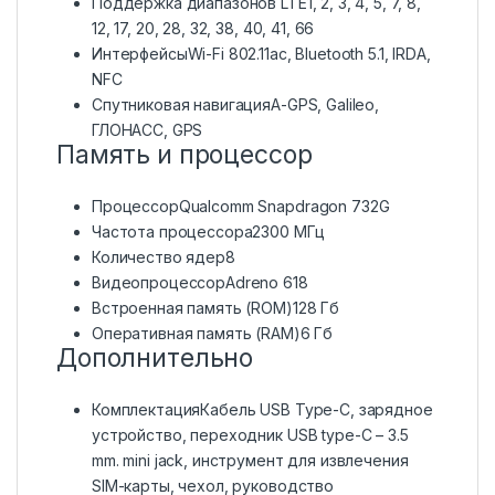
Поддержка диапазонов LTE1, 2, 3, 4, 5, 7, 8,
12, 17, 20, 28, 32, 38, 40, 41, 66
ИнтерфейсыWi-Fi 802.11ac, Bluetooth 5.1, IRDA,
NFC
Спутниковая навигацияA-GPS, Galileo,
ГЛОНАСС, GPS
Память и процессор
ПроцессорQualcomm Snapdragon 732G
Частота процессора2300 МГц
Количество ядер
8
ВидеопроцессорAdreno 618
Встроенная память (ROM)
128 Гб
Оперативная память (RAM)
6 Гб
Дополнительно
КомплектацияКабель USB Type-C, зарядное
устройство, переходник USB type-C – 3.5
mm. mini jack, инструмент для извлечения
SIM-карты, чехол, руководство