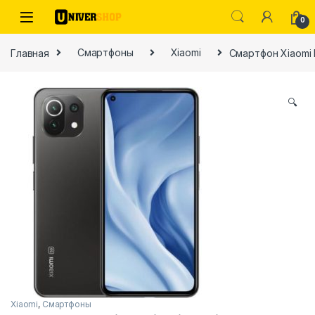
Skip to navigation
Skip to content
0
Главная
Смартфоны
Xiaomi
Смартфон Xiaomi Mi
🔍
ы
Xiaomi
,
Смартфоны