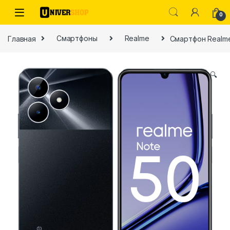
Skip to navigation
Skip to content
0
Главная
Смартфоны
Realme
Смартфон Realme
🔍
ы