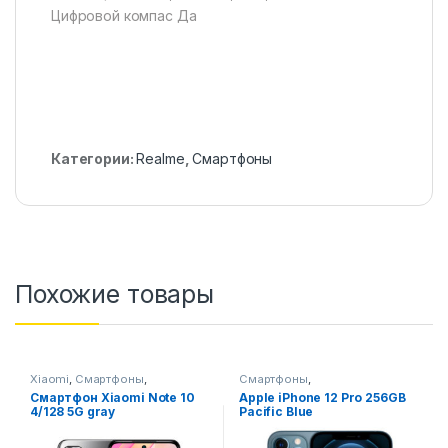
Цифровой компас Да
Категории:
Realme
,
Смартфоны
Похожие товары
Xiaomi
,
Смартфоны
,
Смартфоны
,
Смартфоны,телефоны,
Смартфоны,телефоны,
Смартфон Xiaomi Note 10
Apple iPhone 12 Pro 256GB
гаджеты, аксессуары
гаджеты, аксессуары
4/128 5G gray
Pacific Blue