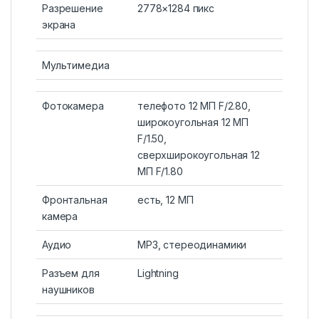
Разрешение
2778×1284 пикс
экрана
Мультимедиа
Фотокамера
телефото 12 МП F/2.80,
широкоугольная 12 МП
F/1.50,
сверхширокоугольная 12
МП F/1.80
Фронтальная
есть, 12 МП
камера
Аудио
MP3, стереодинамики
Разъем для
Lightning
наушников