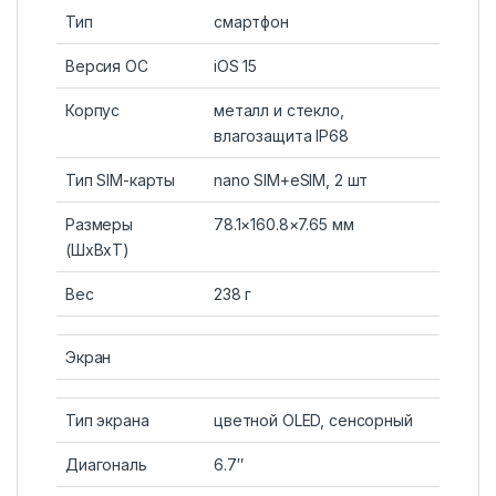
Тип
смартфон
Версия ОС
iOS 15
Корпус
металл и стекло,
влагозащита IP68
Тип SIM-карты
nano SIM+eSIM, 2 шт
Размеры
78.1×160.8×7.65 мм
(ШxВxТ)
Вес
238 г
Экран
Тип экрана
цветной OLED, сенсорный
Диагональ
6.7″