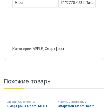
Экран
6.1″/2778×1284 Пикс
Категории:
APPLE
,
Смартфоны
Похожие товары
Xiaomi
,
Смартфоны
Xiaomi
,
Смартфоны
,
Смартфоны,телефоны,
Смартфоны Xiaomi MI 11T
Смартфон Xiaomi Redmi
гаджеты, аксессуары