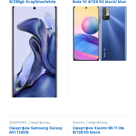
8/256gb Gray/blue/white
Note 10 4/128 5G black/ blue
SAMSUNG
,
Смартфоны
,
Xiaomi
,
Смартфоны
,
Смартфоны,телефоны,
Смартфоны,телефоны,
Смартфон Samsung Galaxy
Смартфон Xiaomi Mi 11 lite
гаджеты, аксессуары
гаджеты, аксессуары
A51 128GB
8/128 5G black