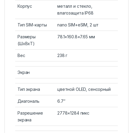
Корпус
металл и стекло,
влагозащита IP68
Тип SIM-карты
nano SIM+eSIM, 2 шт
Размеры
78.1×160.8×7.65 мм
(ШxВxТ)
Вес
238 г
Экран
Тип экрана
цветной OLED, сенсорный
Диагональ
6.7″
Разрешение
2778×1284 пикс
экрана