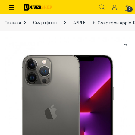
Skip to navigation
Skip to content
0
Главная
Смартфоны
APPLE
Смартфон Apple iP
🔍
ы