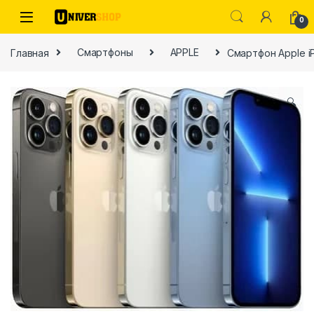
Skip to navigation
Skip to content
0
Главная
Смартфоны
APPLE
Смартфон Apple iPh
🔍
ы