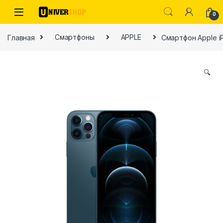
Skip to navigation
Skip to content
0
Главная
Смартфоны
APPLE
Смартфон Apple iP
🔍
ы