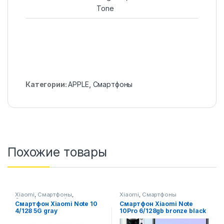
Tone
Категории:
APPLE
,
Смартфоны
Похожие товары
Xiaomi
,
Смартфоны
,
Xiaomi
,
Смартфоны
Смартфоны,телефоны,
Смартфон Xiaomi Note 10
Смартфон Xiaomi Note
гаджеты, аксессуары
4/128 5G gray
10Pro 6/128gb bronze black
nebula