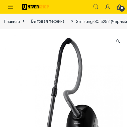
Skip to navigation
Skip to content
0
Главная
Бытовая техника
Samsung-SC 5252 (Черный
🔍
ы