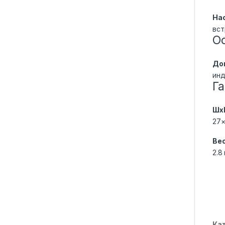
На
вст
О
До
инд
Га
Шх
27×
Ве
2.8 
Ка