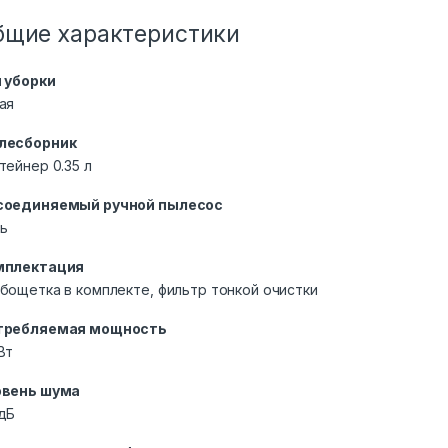
бщие характеристики
 уборки
ая
лесборник
тейнер 0.35 л
соединяемый ручной пылесос
ь
мплектация
бощетка в комплекте, фильтр тонкой очистки
требляемая мощность
Вт
овень шума
дБ