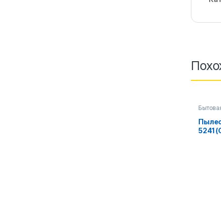
Похо
Бытова
аксесс
Пылес
5241 (