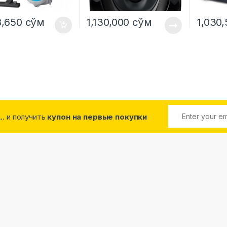
8,650
сўм
1,130,000
сўм
1,030
... и получить
купон на первые покупки