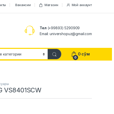
акты
Вакансии
Магазин
Мой аккаунт
Тел
(+99893) 5290909
Email: univershopuz@gmail.com
0
сўм
0
суары
G VS8401SCW