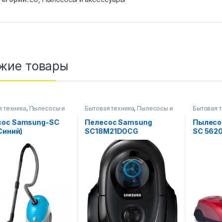
жие товары
я техника
,
Пылесосы и
Бытовая техника
,
Пылесосы и
Бытовая 
уары
аксессуары
аксессуа
ос Samsung-SC
Пелесос Samsung
Пылесо
Синий)
SC18M21DOCG
SC 5620