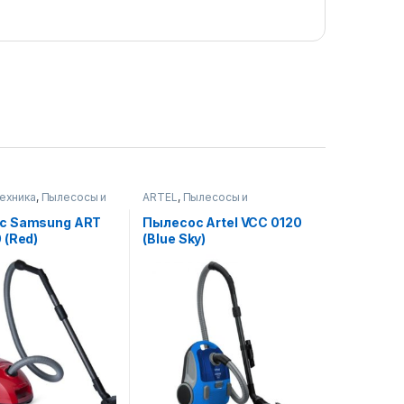
техника
,
Пылесосы и
ARTEL
,
Пылесосы и
ры
аксессуары
с Samsung ART
Пылесос Artel VCC 0120
 (Red)
(Blue Sky)