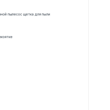
чной пылесос щетка для пыли
укоятке