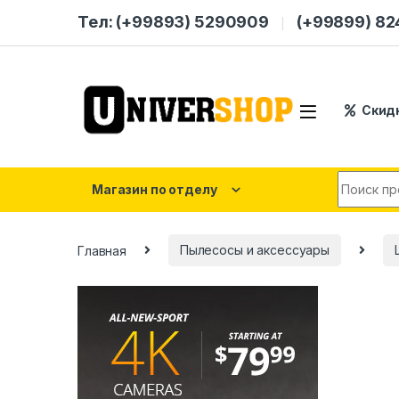
Skip to navigation
Skip to content
Тел: (+99893) 5290909
(+99899) 8
Скид
Search for
Магазин по отделу
Главная
Пылесосы и аксессуары