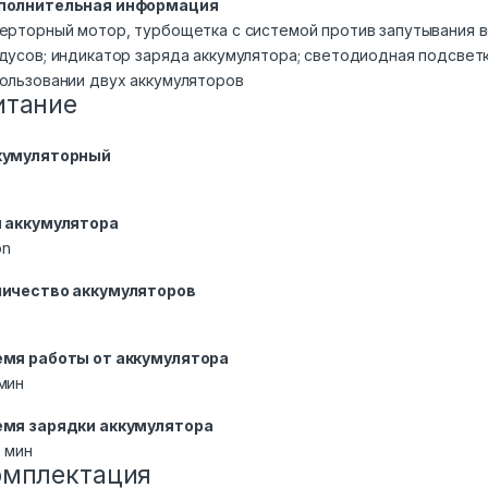
полнительная информация
ерторный мотор, турбощетка с системой против запутывания в
дусов; индикатор заряда аккумулятора; светодиодная подсветк
ользовании двух аккумуляторов
итание
кумуляторный
п аккумулятора
on
личество аккумуляторов
емя работы от аккумулятора
мин
емя зарядки аккумулятора
 мин
омплектация