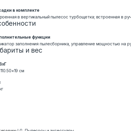
садки в комплекте
роенная в вертикальный пылесос турбощетка; встроенная в ру
собенности
полнительные функции
икатор заполнения пылесборника, управление мощностью на р
бариты и вес
ВхГ
110.50×19 см
с
кг
тегории:
LG
,
Пылесосы и аксессуары