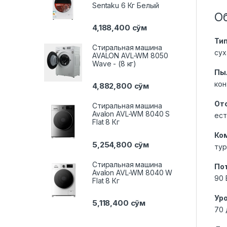
Sentaku 6 Кг Белый
О
4,188,400
сўм
Тип
Стиральная машина
сух
AVALON AVL-WM 8050
Wave - (8 кг)
Пы
кон
4,882,800
сўм
От
Стиральная машина
Avalon AVL-WM 8040 S
ест
Flat 8 Кг
Ко
5,254,800
сўм
тур
Стиральная машина
По
Avalon AVL-WM 8040 W
90 
Flat 8 Кг
Ур
5,118,400
сўм
70 