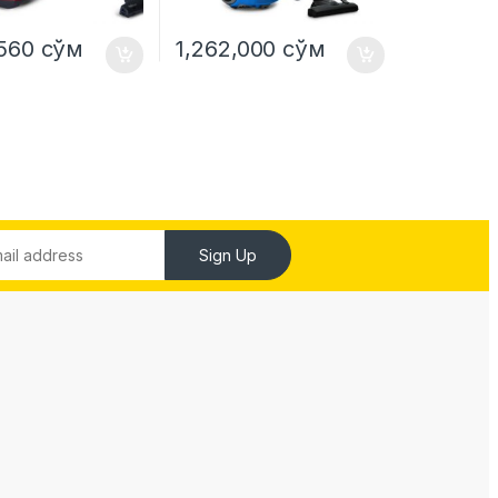
,560
сўм
1,262,000
сўм
Sign Up