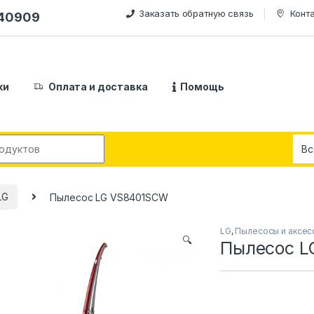
Заказать обратную связь
Конт
240909
ки
Оплата и доставка
Помощь
:
LG
Пылесос LG VS8401SCW
LG
,
Пылесосы и аксес
🔍
Пылесос L