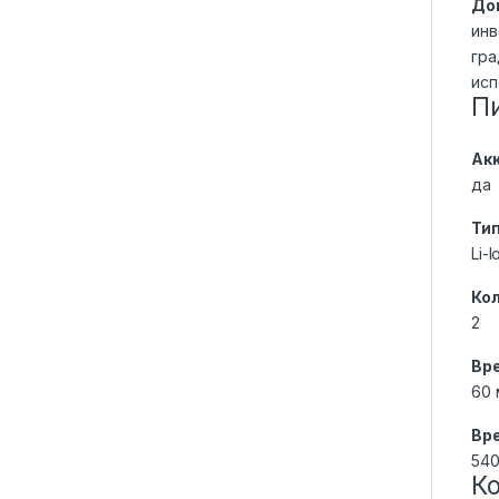
До
инв
гра
исп
П
Ак
да
Ти
Li-I
Ко
2
Вр
60 
Вр
540
К