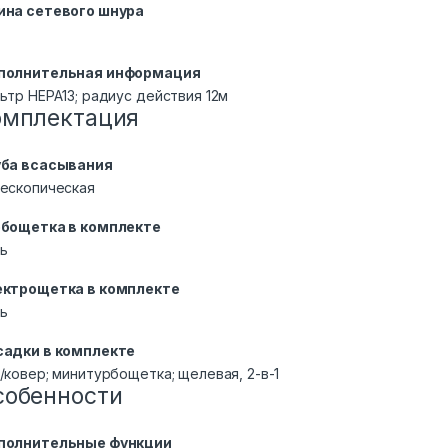
ина сетевого шнура
полнительная информация
ьтр НЕРА13; радиус действия 12м
омплектация
уба всасывания
ескопическая
рбощетка в комплекте
ь
ектрощетка в комплекте
ь
садки в комплекте
/ковер; минитурбощетка; щелевая, 2-в-1
собенности
полнительные функции