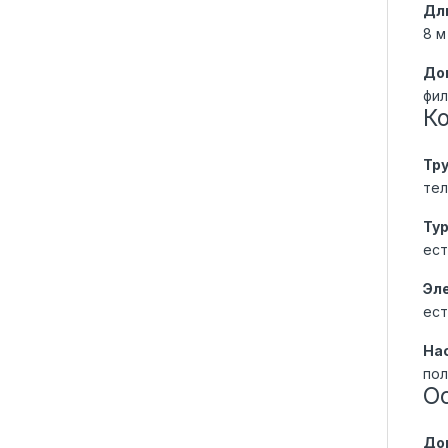
Дл
8 м
До
фил
К
Тр
тел
Ту
ест
Эл
ест
На
пол
О
До