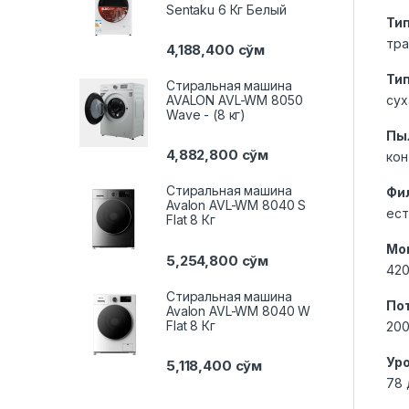
Sentaku 6 Кг Белый
Ти
тр
4,188,400
сўм
Тип
Стиральная машина
сух
AVALON AVL-WM 8050
Wave - (8 кг)
Пы
4,882,800
сўм
кон
Стиральная машина
Фи
Avalon AVL-WM 8040 S
ест
Flat 8 Кг
Мо
5,254,800
сўм
420
Стиральная машина
По
Avalon AVL-WM 8040 W
Flat 8 Кг
200
Ур
5,118,400
сўм
78 