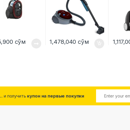
5,900
сўм
1,478,040
сўм
1,117,
... и получить
купон на первые покупки