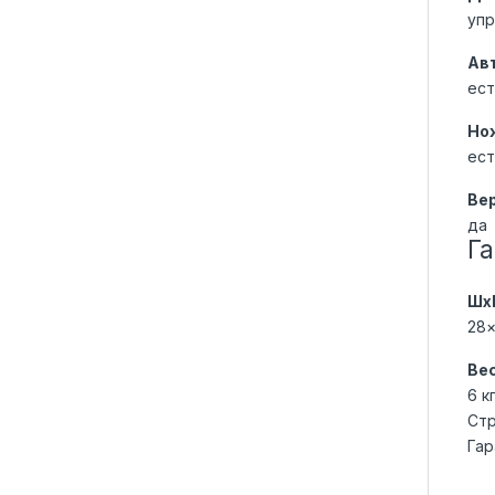
упр
Ав
ест
Нож
ест
Ве
да
Га
Шх
28×
Ве
6 к
Стр
Гар