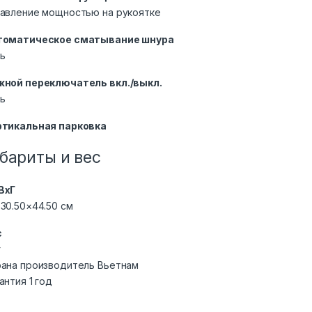
авление мощностью на рукоятке
томатическое сматывание шнура
ь
ной переключатель вкл./выкл.
ь
ртикальная парковка
бариты и вес
ВхГ
30.50×44.50 см
с
г
ана производитель Вьетнам
антия 1 год