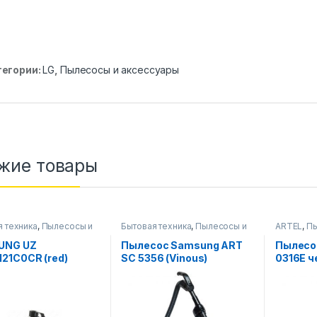
тегории:
LG
,
Пылесосы и аксессуары
жие товары
я техника
,
Пылесосы и
Бытовая техника
,
Пылесосы и
ARTEL
,
Пы
уары
аксессуары
аксессуа
UNG UZ
Пылесос Samsung ART
Пылесос
21C0CR (red)
SC 5356 (Vinous)
0316E 