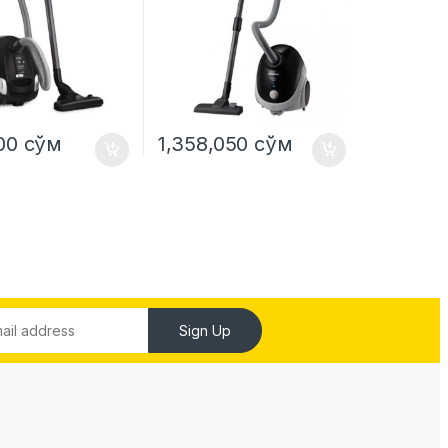
000
сўм
1,358,050
сўм
Sign Up