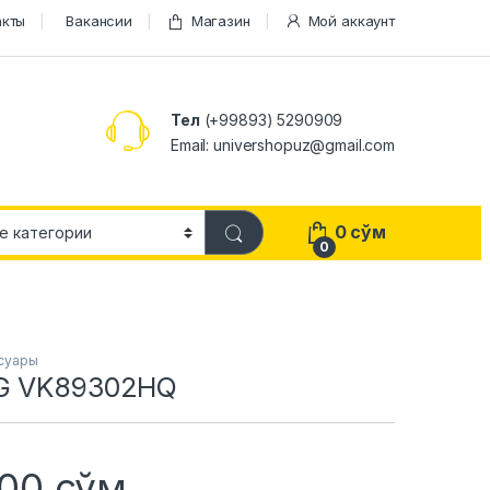
акты
Вакансии
Магазин
Мой аккаунт
Тел
(+99893) 5290909
Email: univershopuz@gmail.com
0
сўм
0
суары
G VK89302HQ
400
сўм