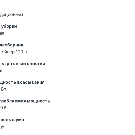
п
адиционный
 уборки
ая
лесборник
тейнер 1.20 л
льтр тонкой очистки
ь
щность всасывания
 Вт
требляемая мощность
0 Вт
овень шума
дБ