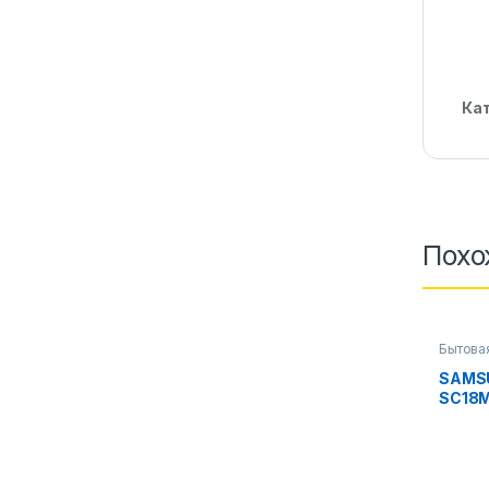
Ка
Похо
Бытова
аксесс
SAMS
SC18M