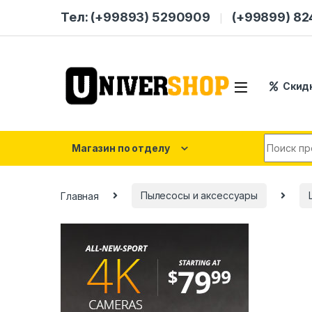
Skip to navigation
Skip to content
Тел: (+99893) 5290909
(+99899) 8
Скид
Search for
Магазин по отделу
Главная
Пылесосы и аксессуары