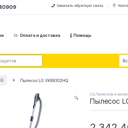
Заказать обратную связь
Конт
240909
ки
Оплата и доставка
Помощь
:
LG
Пылесос LG VK89302HQ
LG
,
Пылесосы и аксес
🔍
Пылесос L
2,342,