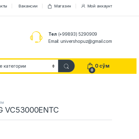
акты
Вакансии
Магазин
Мой аккаунт
Тел
(+99893) 5290909
Email: univershopuz@gmail.com
0
сўм
0
ры
G VC53000ENTC