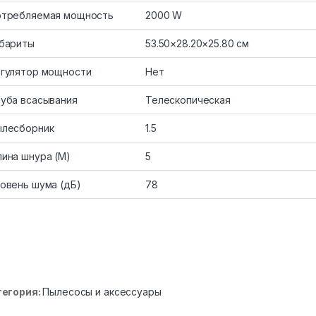
требляемая мощность
2000 W
бариты
53.50×28.20×25.80 см
гулятор мощности
Нет
уба всасывания
Телескопическая
лесборник
1.5
ина шнура (M)
5
овень шума (дБ)
78
тегория:
Пылесосы и аксессуары