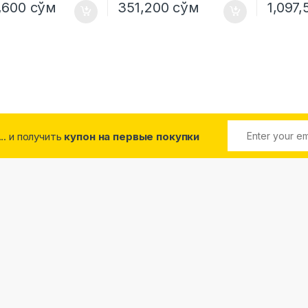
2,600
сўм
351,200
сўм
1,097
... и получить
купон на первые покупки