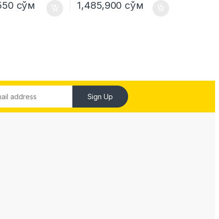
,550
сўм
1,485,900
сўм
Sign Up