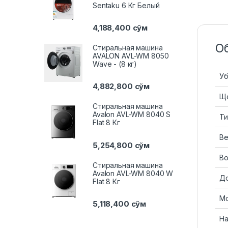
Sentaku 6 Кг Белый
4,188,400
сўм
О
Стиральная машина
AVALON AVL-WM 8050
Wave - (8 кг)
Уб
4,882,800
сўм
Ще
Стиральная машина
Avalon AVL-WM 8040 S
Ти
Flat 8 Кг
В
5,254,800
сўм
В
Стиральная машина
Avalon AVL-WM 8040 W
До
Flat 8 Кг
Мо
5,118,400
сўм
На