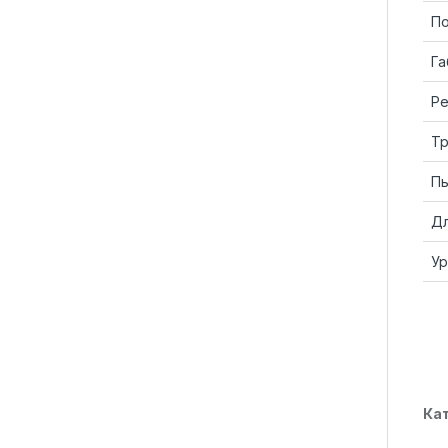
По
Га
Ре
Тр
Пы
Дл
Ур
Ка