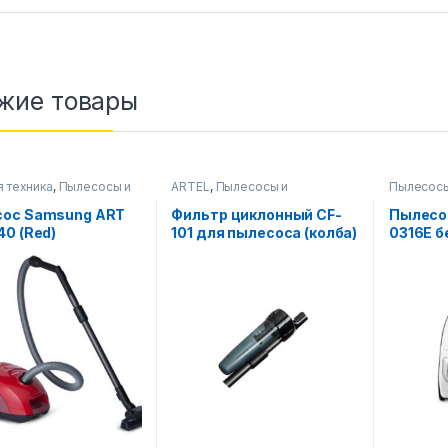
жие товары
я техника
,
Пылесосы и
ARTEL
,
Пылесосы и
Пылесосы
уары
аксессуары
ос Samsung ART
Фильтр циклонный CF-
Пылесос
40 (Red)
101 для пылесоса (колба)
0316E 