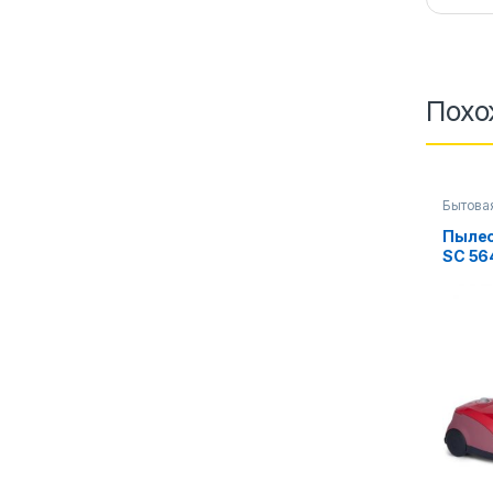
Похо
Бытова
аксесс
Пылес
SC 56