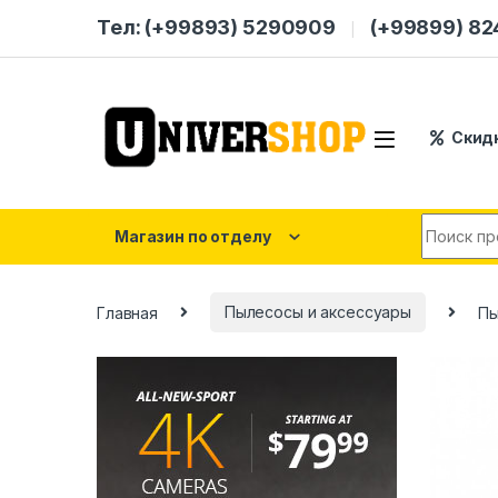
Skip to navigation
Skip to content
Тел: (+99893) 5290909
(+99899) 8
Скид
Search for
Магазин по отделу
Главная
Пылесосы и аксессуары
Пы