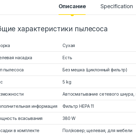
Описание
Specification
бщие характеристики пылесоса
орка
Сухая
левая насадка
Есть
п пылесоса
Без мешка (циклонный фильтр)
ес
5 kg
озможности
Автосматывание сетевого шнура, 
полнительная информация
Фильтр HEPA 11
щность всасывания
380 W
садки в комплекте
Пол/ковер; щелевая, для мебели