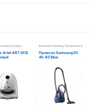
 и аксессуары
Бытовая техника
,
Пылесосы и
аксессуары
 Artel ART-VCB
Пылесос Samsung SC
белый
45-82 Blue