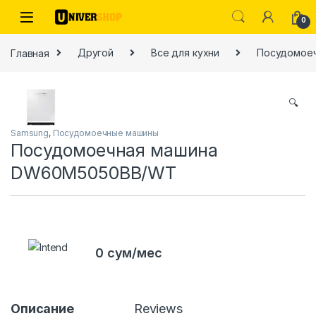
Skip to navigation
Skip to content
0
Главная
Другой
Все для кухни
Посудомое
🔍
Samsung
,
Посудомоечные машины
ы
Посудомоечная машина
DW60M5050BB/WT
0 сум/мес
Описание
Reviews