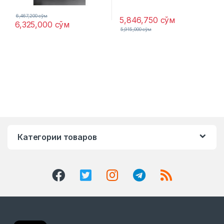
6,467,200
сўм
5,846,750
сўм
6,325,000
сўм
5,915,000
сўм
Категории товаров