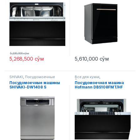
5,330,000
сўм
5,268,500
сўм
5,610,000
сўм
SHIVAKI
,
Посудомоечные
Все для кухни
,
машины
Посудомоечные машины
Посудомоечные машины
Посудомоечная машина
SHIVAKI-DW1408 S
Hofmann DBS108FMT/HF