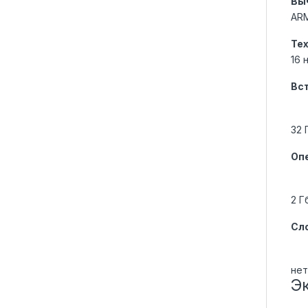
Вы
AR
Те
16 
Вс
32 
Оп
2 Г
Сло
нет
Э