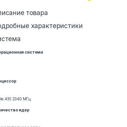
писание товара
одробные характеристики
истема
ерационная система
оцессор
le A10 2340 МГц
личество ядер