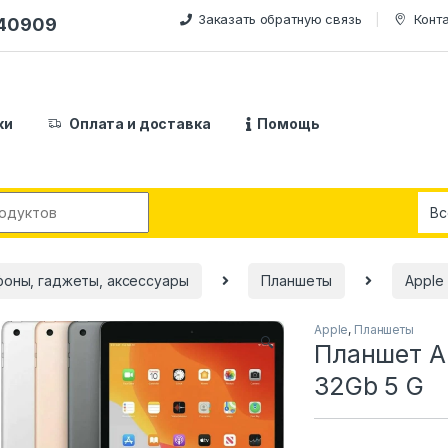
Заказать обратную связь
Конт
240909
ки
Оплата и доставка
Помощь
:
оны, гаджеты, аксессуары
Планшеты
Apple
Apple
,
Планшеты
🔍
Планшет Ap
32Gb 5 G