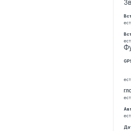
З
Вс
ест
Вс
ест
Ф
GP
ест
ГЛ
ест
Ав
ест
Да