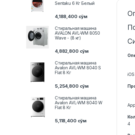
Sentaku 6 Кг Белый
О
4,188,400
сўм
П
Стиральная машина
AVALON AVL-WM 8050
Wave - (8 кг)
С
4,882,800
сўм
Оп
Стиральная машина
Avalon AVL-WM 8040 S
Flat 8 Кг
iOS
5,254,800
сўм
Пр
Стиральная машина
Avalon AVL-WM 8040 W
App
Flat 8 Кг
Ко
5,118,400
сўм
4