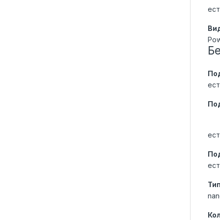
ест
Ви
Po
Б
По
ест
По
ест
По
ест
Ти
nan
Ко