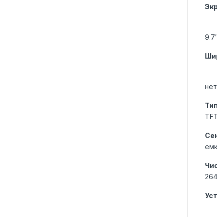
Эк
9.7
Ши
нет
Тип
TFT
Се
емк
Чис
26
Уст