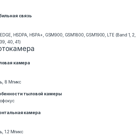
бильная связь
 EDGE, HSDPA, HSPA+, GSM900, GSM1800, GSM1900, LTE (Band 1, 2, 3, 4, 5
 39, 40, 41)
отокамера
ловая камера
ь, 8 Мпикс
обенности тыловой камеры
офокус
онтальная камера
ь, 1.2 Мпикс