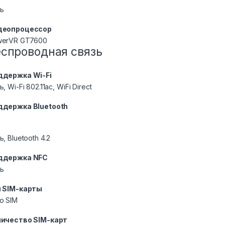
ь
деопроцессор
werVR GT7600
еспроводная связь
ддержка Wi-Fi
ь, Wi-Fi 802.11ac, WiFi Direct
ддержка Bluetooth
ь, Bluetooth 4.2
ддержка NFC
ь
п SIM-карты
o SIM
личество SIM-карт