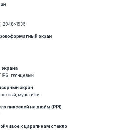
ран
″, 2048×1536
рокоформатный экран
 экрана
 IPS, глянцевый
нсорный экран
остный, мультитач
ло пикселей на дюйм (PPI)
4
ойчивое к царапинам стекло