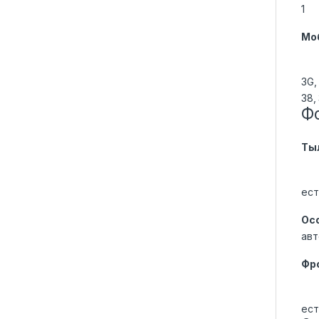
1
Мо
3G,
38,
Ф
Ты
ест
Ос
авт
Фр
ест