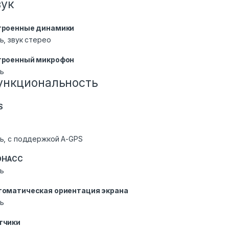
вук
троенные динамики
ь, звук стерео
троенный микрофон
ь
ункциональность
S
ь, с поддержкой A-GPS
ОНАСС
ь
томатическая ориентация экрана
ь
тчики