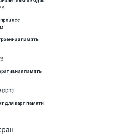
числительное ядро
M8
хпроцесс
нм
троенная память
Гб
еративная память
б DDR3
т для карт памяти
кран