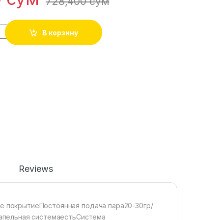
728,400
сўм
В корзину
Reviews
 покрытиеПостоянная подача пара20-30гр/
апельная системаестьСистема