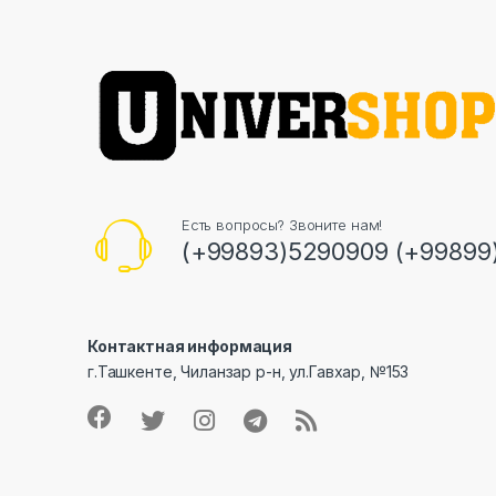
Есть вопросы? Звоните нам!
(+99893)5290909 (+99899
Контактная информация
г.Ташкенте, Чиланзар р-н, ул.Гавхар, №153