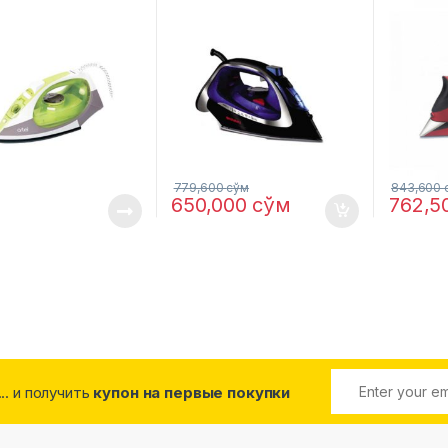
779,600
сўм
843,600
650,000
сўм
762,5
... и получить
купон на первые покупки