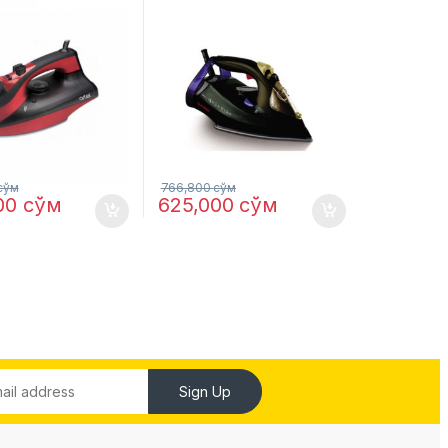
сўм
766,800
сўм
00
сўм
625,000
сўм
Sign Up