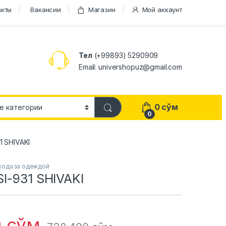
акты
Вакансии
Магазин
Мой аккаунт
Тел
(+99893) 5290909
Email: univershopuz@gmail.com
0
сўм
0
1 SHIVAKI
хода за одеждой
I-931 SHIVAKI
0
сўм