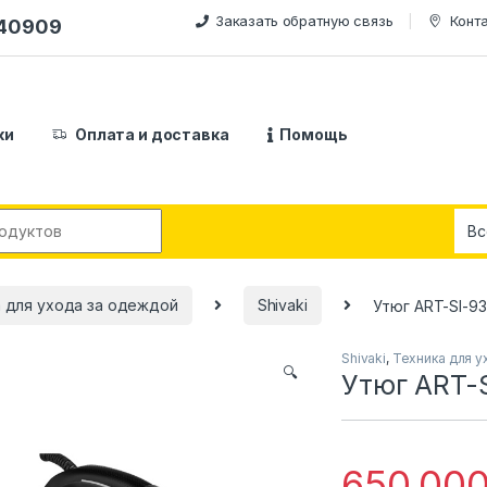
Заказать обратную связь
Конт
240909
ки
Оплата и доставка
Помощь
:
 для ухода за одеждой
Shivaki
Утюг ART-SI-93
Shivaki
,
Техника для у
🔍
Утюг ART-S
650,00