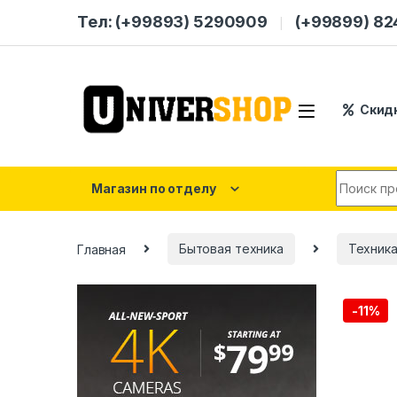
Skip to navigation
Skip to content
Тел: (+99893) 5290909
(+99899) 8
Скид
Search for
Магазин по отделу
Главная
Бытовая техника
Техника
-
11%