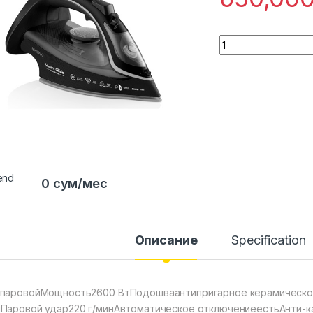
Quantity
0 сум/мес
Описание
Specification
паровойМощность2600 ВтПодошваантипригарное керамическое
Паровой удар220 г/минАвтоматическое отключениеестьАнти-к