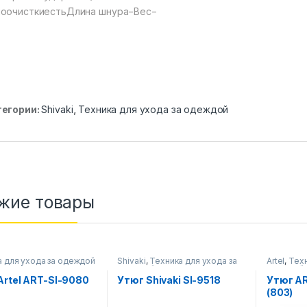
оочисткиестьДлина шнура−Вес−
тегории:
Shivaki
,
Техника для ухода за одеждой
жие товары
а для ухода за одеждой
Shivaki
,
Техника для ухода за
Artel
,
Техн
одеждой
одеждой
Artel ART-SI-9080
Утюг Shivaki SI-9518
Утюг AR
(803)