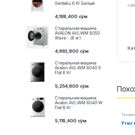
Sentaku 6 Кг Белый
сам
4,188,400
сўм
Стиральная машина
AVALON AVL-WM 8050
Wave - (8 кг)
Ка
4,882,800
сўм
Стиральная машина
Avalon AVL-WM 8040 S
Flat 8 Кг
5,254,800
сўм
Похо
Стиральная машина
Avalon AVL-WM 8040 W
Flat 8 Кг
Техник
5,118,400
сўм
Утюг 