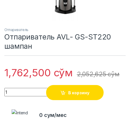
Отпариватель
Отпариватель AVL- GS-ST220
шампан
1,762,500
сўм
2,052,625
сўм
Quantity
В корзину
0 сум/мес