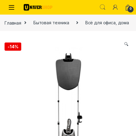
Skip to navigation
Skip to content
0
Главная
Бытовая техника
Всё для офиса, дома
🔍
-
14%
ы