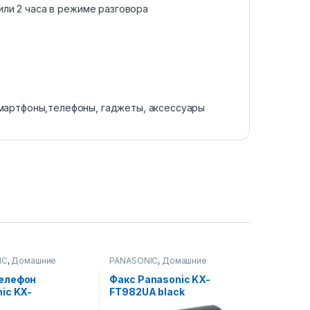
или 2 часа в режиме разговора
мартфоны,телефоны, гаджеты, аксессуары
IC
,
Домашние
PANASONIC
,
Домашние
ы
,
телефоны
,
ы,телефоны,
Смартфоны,телефоны,
елефон
Факс Panasonic KX-
 аксессуары
гаджеты, аксессуары
ic KX-
FT982UA black
UAB