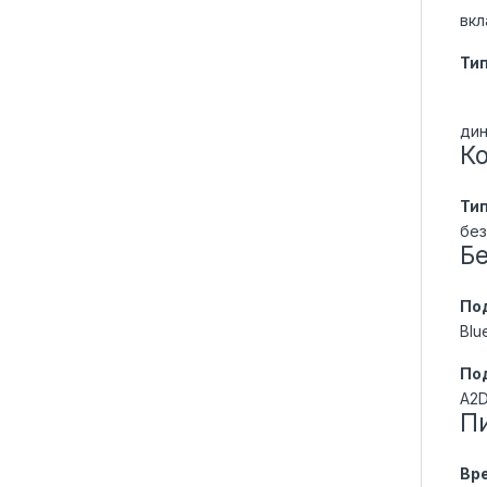
вк
Ти
дин
К
Тип
без
Б
По
Blu
По
A2D
П
Вр