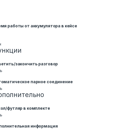
мя работы от аккумулятора в кейсе
ч
ункции
ветить/закончить разговор
ь
томатическое парное соединение
ь
ополнительно
ол/футляр в комплекте
ь
полнительная информация