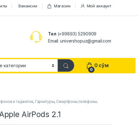
акты
Вакансии
Магазин
Мой аккаунт
Тел
(+99893) 5290909
Email: univershopuz@gmail.com
0
сўм
0
тфонов и гаджетов
,
Гарнитуры
,
Смартфоны,телефоны,
pple AirPods 2.1