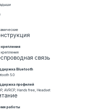
ладыши
п
амические
онструкция
 крепления
 крепления
еспроводная связь
ддержка Bluetooth
etooth 5.0
ддержка профилей
P, AVRCP, Hands free, Headset
итание
емя работы