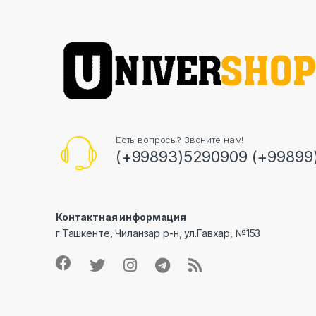
Есть вопросы? Звоните нам!
(+99893)5290909 (+99899
Контактная информация
г.Ташкенте, Чиланзар р-н, ул.Гавхар, №153