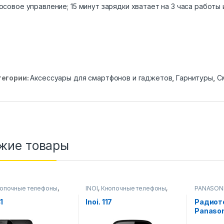
осовое управление; 15 минут зарядки хватает на 3 часа работы 
тегории:
Аксессуары для смартфонов и гаджетов
,
Гарнитуры
,
С
жие товары
опочные телефоны
,
INOI
,
Кнопочные телефоны
,
PANASON
оны,телефоны,
Смартфоны,телефоны,
телефон
ы, аксессуары
гаджеты, аксессуары
Смартфон
1
Inoi. 117
Радиот
гаджеты,
Panason
TG6821