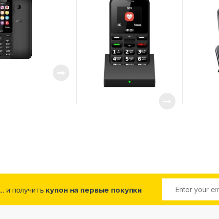
... и получить
купон на первые покупки