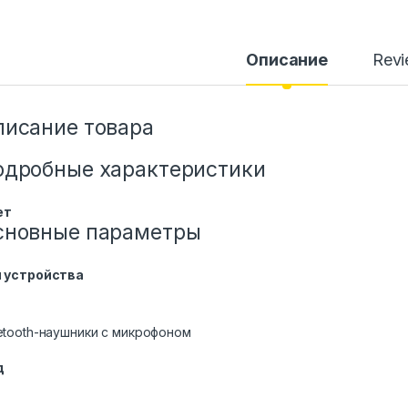
Описание
Rev
писание товара
одробные характеристики
ет
сновные параметры
п устройства
etooth-наушники с микрофоном
д