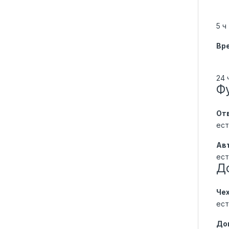
5 ч
Вре
24 
Ф
От
ест
Ав
ест
Д
Чех
ест
До