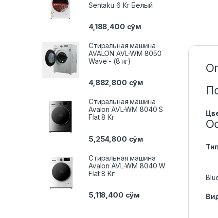
Sentaku 6 Кг Белый
4,188,400
сўм
Стиральная машина
AVALON AVL-WM 8050
Wave - (8 кг)
О
4,882,800
сўм
П
Стиральная машина
Avalon AVL-WM 8040 S
Цв
Flat 8 Кг
О
5,254,800
сўм
Ти
Стиральная машина
Avalon AVL-WM 8040 W
Flat 8 Кг
Blu
5,118,400
сўм
Ви