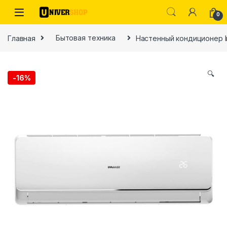
Skip to navigation
Skip to content
0
Главная
Бытовая техника
Настенный кондиционер Im
🔍
-
16%
ы