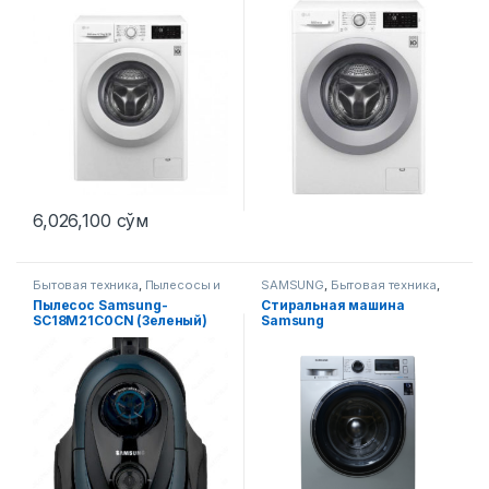
6,026,100
сўм
Бытовая техника
,
Пылесосы и
SAMSUNG
,
Бытовая техника
,
аксессуары
Стиральные машины
Пылесос Samsung-
Стиральная машина
SC18M21C0CN (Зеленый)
Samsung
WW80J6210CSULD UZ