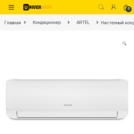
Skip to navigation
Skip to content
0
Главная
Кондиционер
ARTEL
Настенный конд
🔍
ы