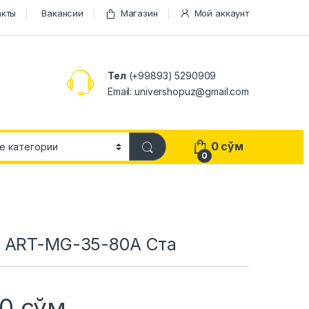
акты
Вакансии
Магазин
Мой аккаунт
Тел
(+99893) 5290909
Email: univershopuz@gmail.com
0
сўм
0
 ART-MG-35-80A Cта
00
сўм