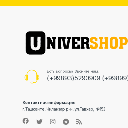
Есть вопросы? Звоните нам!
(+99893)5290909 (+99899
Контактная информация
г.Ташкенте, Чиланзар р-н, ул.Гавхар, №153