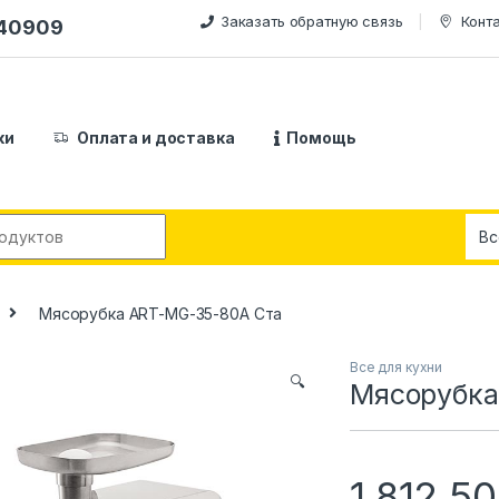
Заказать обратную связь
Конт
240909
ки
Оплата и доставка
Помощь
:
Мясорубка ART-MG-35-80A Cта
Все для кухни
🔍
Мясорубка
1,812,5