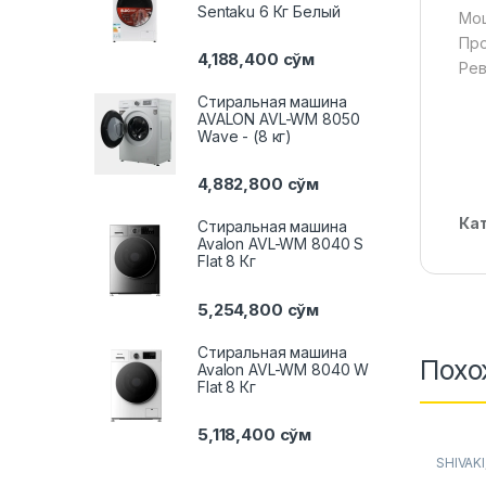
Sentaku 6 Кг Белый
Мощ
Про
4,188,400
сўм
Рев
Стиральная машина
AVALON AVL-WM 8050
Wave - (8 кг)
4,882,800
сўм
Ка
Стиральная машина
Avalon AVL-WM 8040 S
Flat 8 Кг
5,254,800
сўм
Стиральная машина
Похо
Avalon AVL-WM 8040 W
Flat 8 Кг
5,118,400
сўм
SHIVAKI
печи