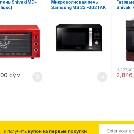
печь Shivaki MD-
Микроволновая печь
Газовые
(Люкс)
Samsung MS 23 F302TAK
Shivaki 
(Черный)
Коричн
3,377,00
000
сўм
2,846
... и получить
купон на первые покупки