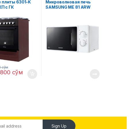
 плиты 6301-K
Микроволновая печь
КП с ГК
SAMSUNG ME 81 ARW
евый
(solo) UZ
0
сўм
,800
сўм
Sign Up