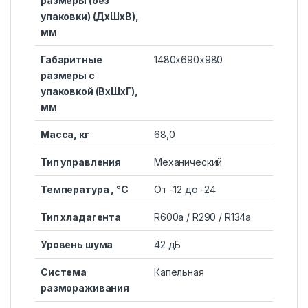
размеры (без
упаковки) (ДхШхВ),
мм
Габаритные
1480х690х980
размеры с
упаковкой (ВхШхГ),
мм
Масса, кг
68,0
Тип управления
Механический
Температура , °С
От -12 до -24
Тип хладагента
R600a / R290 / R134a
Уровень шума
42 дБ
Система
Капельная
размораживания