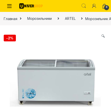
Skip to navigation
Skip to content
0
Главная
Морозильники
ARTEL
Морозильник 
🔍
-
2%
ы