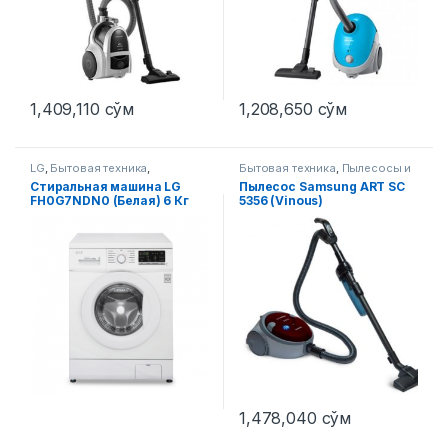
1,409,110
сўм
1,208,650
сўм
LG
,
Бытовая техника
,
Бытовая техника
,
Пылесосы и
Стиральные машины
аксессуары
Стиральная машина LG
Пылесос Samsung ART SC
FH0G7NDN0 (Белая) 6 Кг
5356 (Vinous)
1,478,040
сўм