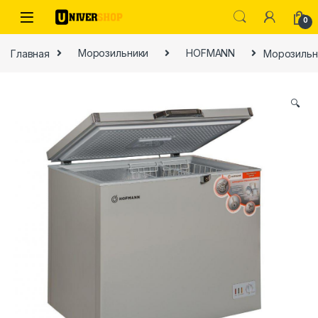
Skip to navigation
Skip to content
0
Главная
Морозильники
HOFMANN
Морозильн
🔍
ы