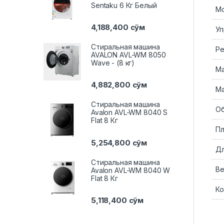
Sentaku 6 Кг Белый
М
4,188,400
сўм
Уп
Стиральная машина
Ре
AVALON AVL-WM 8050
Wave - (8 кг)
Ма
4,882,800
сўм
Ма
Стиральная машина
О
Avalon AVL-WM 8040 S
Flat 8 Кг
Пл
5,254,800
сўм
Дл
Стиральная машина
В
Avalon AVL-WM 8040 W
Flat 8 Кг
Ко
5,118,400
сўм