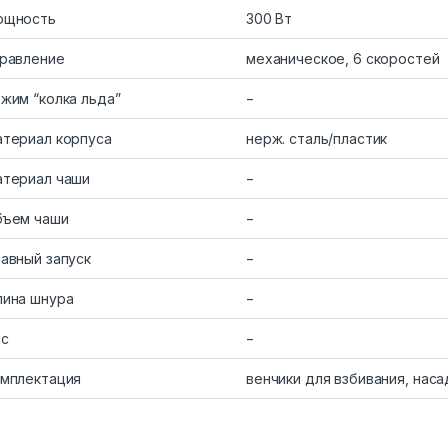
ощность
300 Вт
равление
механическое, 6 скоростей
жим “колка льда”
−
териал корпуса
нерж. сталь/пластик
териал чаши
−
бъем чаши
−
авный запуск
−
ина шнура
−
ес
−
мплектация
венчики для взбивания, наса