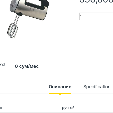
Quantity
0 сум/мес
Описание
Specification
п
ручной