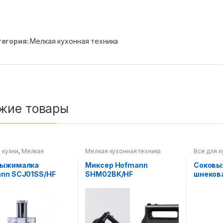
тегория:
Мелкая кухонная техника
жие товары
 кухни
,
Мелкая
Мелкая кухонная техника
Все для к
я техника
кухонная 
выжималка
Миксер Hofmann
Соковы
nn SCJ01SS/HF
SHM02BK/HF
шнеков
SSJ01B