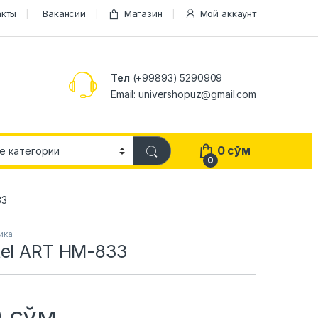
акты
Вакансии
Магазин
Мой аккаунт
Тел
(+99893) 5290909
Email: univershopuz@gmail.com
0
сўм
0
33
ика
tel ART HM-833
0
сўм