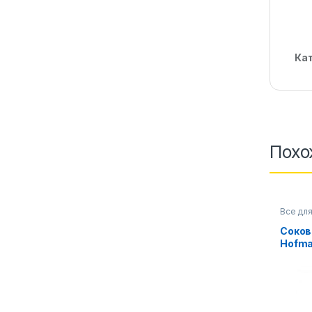
Ка
Похо
Все для
кухонна
Соко
Hofma