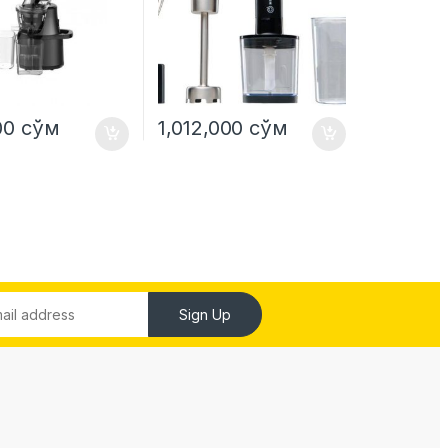
00
сўм
1,012,000
сўм
Sign Up