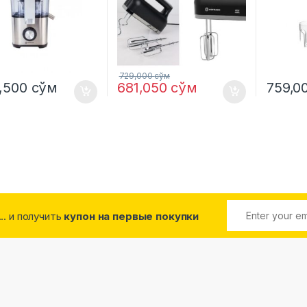
729,000
сўм
8,500
сўм
681,050
сўм
759,0
... и получить
купон на первые покупки