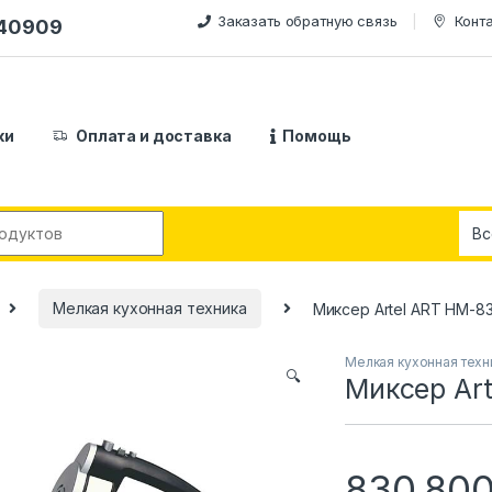
Заказать обратную связь
Конт
240909
ки
Оплата и доставка
Помощь
:
Мелкая кухонная техника
Миксер Artel ART HM-8
Мелкая кухонная техн
🔍
Миксер Ar
830,80