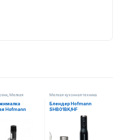
ухни
,
Мелкая
Мелкая кухонная техника
техника
жималка
Блендер Hofmann
ая Hofmann
SHB01BK/HF
K/HF