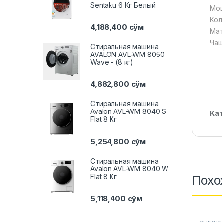
Sentaku 6 Кг Белый
Мощ
Кол
4,188,400
сўм
Мат
Чаш
Стиральная машина
AVALON AVL-WM 8050
Wave - (8 кг)
4,882,800
сўм
Стиральная машина
Avalon AVL-WM 8040 S
Ка
Flat 8 Кг
5,254,800
сўм
Стиральная машина
Avalon AVL-WM 8040 W
Flat 8 Кг
Похо
5,118,400
сўм