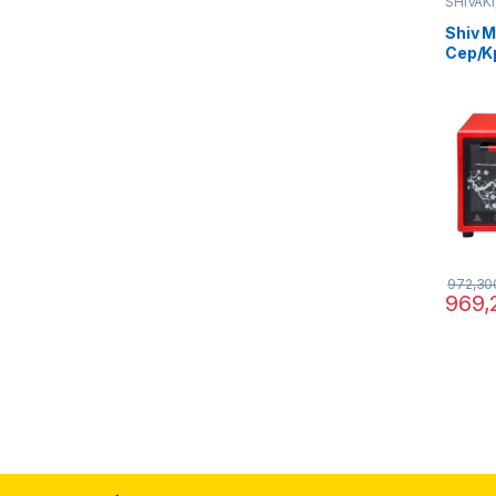
SHIVAKI
печи
Shiv M
Сер/K
972,3
969