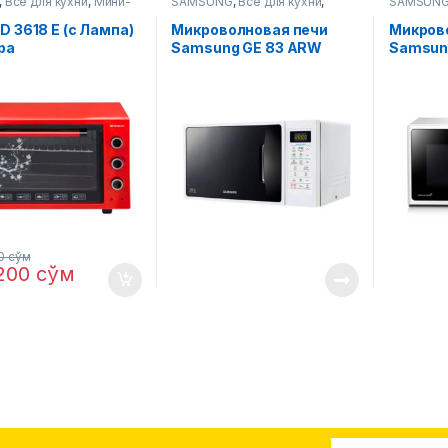
,
Все для кухни
,
Мини-
SAMSUNG
,
Все для кухни
,
SAMSUN
Микроволновые печи
Микровол
D 3618 E (с Лампа)
Микроволновая печи
Микров
ра
Samsung GE 83 ARW
Samsun
(grill)
00
сўм
,200
сўм