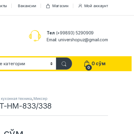
акты
Вакансии
Магазин
Мой аккаунт
Тел
(+99893) 5290909
Email: univershopuz@gmail.com
0
сўм
0
 кухонная техника
,
Миксер
T-HМ-833/338
0
сўм