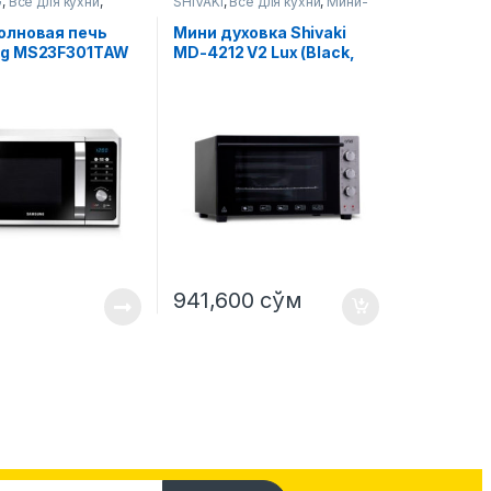
G
,
Все для кухни
,
SHIVAKI
,
Все для кухни
,
Мини-
новые печи
печи
олновая печь
Мини духовка Shivaki
g MS23F301TAW
MD-4212 V2 Lux (Black,
Gray, Inox)
941,600
сўм