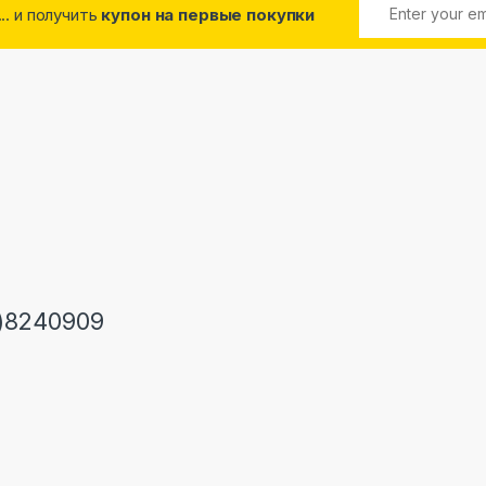
... и получить
купон на первые покупки
)8240909