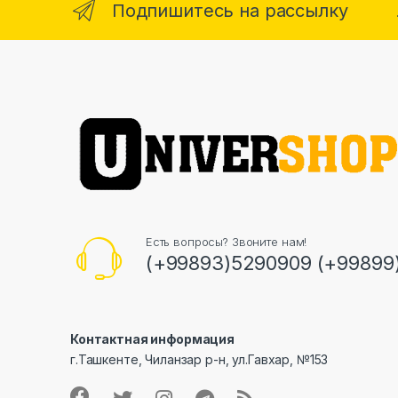
Подпишитесь на рассылку
Есть вопросы? Звоните нам!
(+99893)5290909 (+99899
Контактная информация
г.Ташкенте, Чиланзар р-н, ул.Гавхар, №153