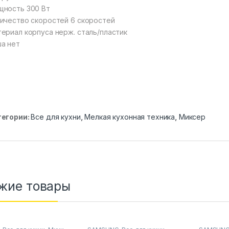
ность 300 Вт
ичество скоростей 6 скоростей
ериал корпуса нерж. сталь/пластик
а нет
тегории:
Все для кухни
,
Мелкая кухонная техника
,
Миксер
жие товары