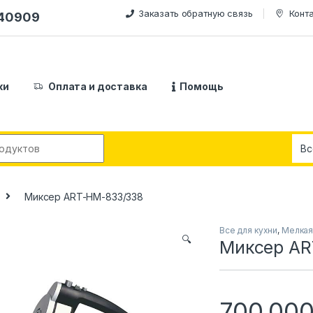
Заказать обратную связь
Конт
240909
ки
Оплата и доставка
Помощь
:
Миксер ART-HМ-833/338
Все для кухни
,
Мелкая
🔍
Миксер AR
700,00