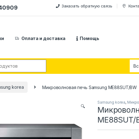
Заказать обратную связь
Конт
240909
ки
Оплата и доставка
Помощь
:
sung korea
Микроволновая печь Samsung ME88SUT/BW
Samsung korea
,
Микро
🔍
Микроволн
ME88SUT/