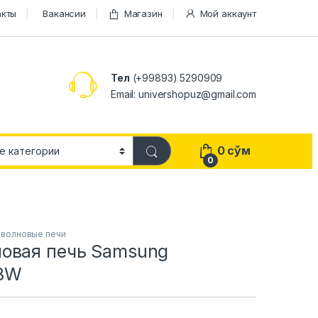
акты
Вакансии
Магазин
Мой аккаунт
Тел
(+99893) 5290909
Email: univershopuz@gmail.com
0
сўм
0
волновые печи
овая печь Samsung
BW