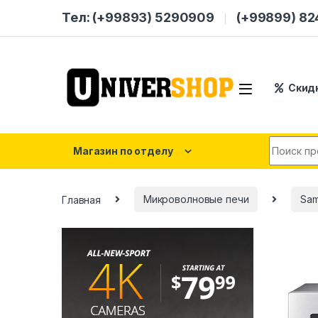
Skip to navigation
Skip to content
Тел: (+99893) 5290909
(+99899) 8
Скид
Search for
Магазин по отделу
Главная
Микроволновые печи
Sam