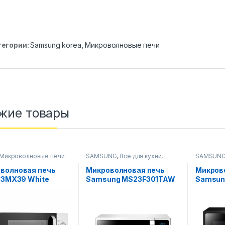
тегории:
Samsung korea
,
Микроволновые печи
жие товары
Микроволновые печи
SAMSUNG
,
Все для кухни
,
SAMSUN
Микроволновые печи
Микровол
волновая печь
Микроволновая печь
Микров
 23MX39 White
Samsung MS23F301TAW
Samsun
(Черный