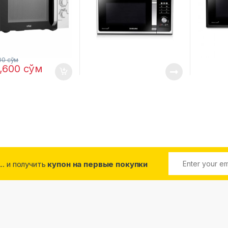
000
сўм
1,600
сўм
... и получить
купон на первые покупки