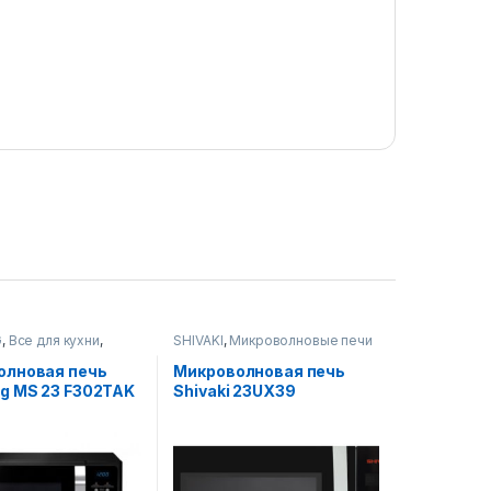
G
,
Все для кухни
,
SHIVAKI
,
Микроволновые печи
новые печи
олновая печь
Микроволновая печь
g MS 23 F302TAK
Shivaki 23UX39
)