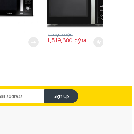
1,740,900
сўм
1,519,600
сўм
Sign Up