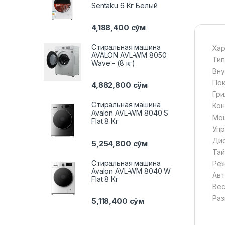
Sentaku 6 Кг Белый
4,188,400
сўм
Стиральная машина
Хар
AVALON AVL-WM 8050
Тип
Wave - (8 кг)
Вну
Пок
4,882,800
сўм
Гри
Стиральная машина
Кон
Avalon AVL-WM 8040 S
Мощ
Flat 8 Кг
Упр
Дис
5,254,800
сўм
Тай
Стиральная машина
Реж
Avalon AVL-WM 8040 W
Авт
Flat 8 Кг
Вес
Раз
5,118,400
сўм