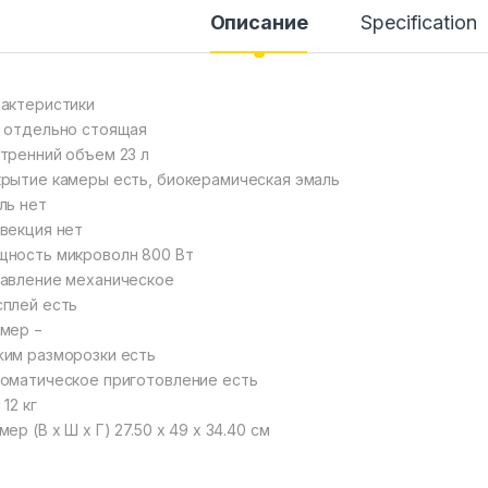
Описание
Specification
актеристики
 отдельно стоящая
тренний объем 23 л
рытие камеры есть, биокерамическая эмаль
ль нет
векция нет
ность микроволн 800 Вт
авление механическое
плей есть
мер −
им разморозки есть
оматическое приготовление есть
 12 кг
мер (В х Ш х Г) 27.50 x 49 x 34.40 см