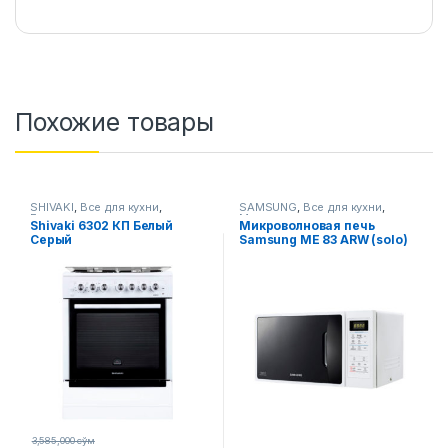
Похожие товары
SHIVAKI
,
Все для кухни
,
SAMSUNG
,
Все для кухни
,
Газовые плиты
Микроволновые печи
Shivaki 6302 КП Белый
Микроволновая печь
Серый
Samsung ME 83 ARW (solo)
3,585,000
сўм