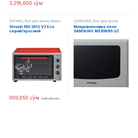
3,218,800
сўм
SHIVAKI
,
Все для кухни
,
Мини-
SAMSUNG
,
Все для кухни
,
печи
Микроволновые печи
Shivaki MD 3612 V2 Eco
Микроволновые печи
серый/красный
SAMSUNG ME83KRS UZ
959,850
сўм
1,039,000
сўм