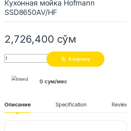
Кухонная мойка Hofmann
SSD8650AV/HF
2,726,400
сўм
Quantity
В корзину
0 сум/мес
Описание
Specification
Review