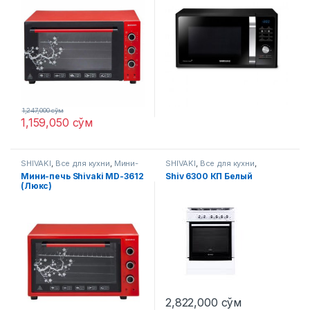
1,247,000
сўм
1,159,050
сўм
SHIVAKI
,
Все для кухни
,
Мини-
SHIVAKI
,
Все для кухни
,
печи
Газовые плиты
Мини-печь Shivaki MD-3612
Shiv 6300 КП Белый
(Люкс)
2,822,000
сўм