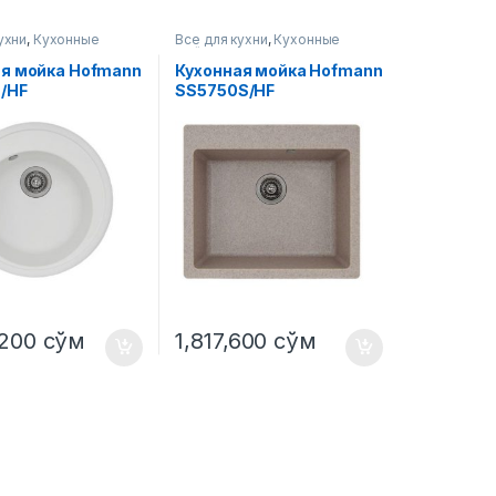
ухни
,
Кухонные
Все для кухни
,
Кухонные
мойки
ая мойка Hofmann
Кухонная мойка Hofmann
/HF
SS5750S/HF
,200
сўм
1,817,600
сўм