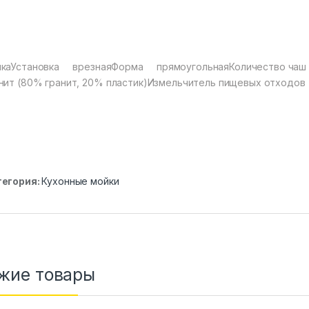
йкаУстановка врезнаяФорма прямоугольнаяКоличество чаш
нит (80% гранит, 20% пластик)Измельчитель пищевых отходо
тегория:
Кухонные мойки
жие товары