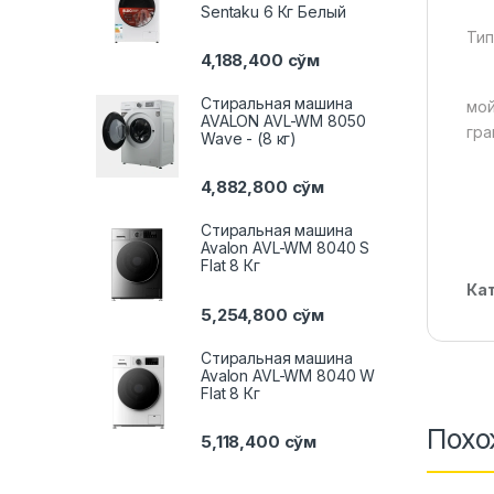
Sentaku 6 Кг Белый
Тип
4,188,400
сўм
Стиральная машина
мо
AVALON AVL-WM 8050
гра
Wave - (8 кг)
4,882,800
сўм
Стиральная машина
Avalon AVL-WM 8040 S
Flat 8 Кг
Ка
5,254,800
сўм
Стиральная машина
Avalon AVL-WM 8040 W
Flat 8 Кг
Похо
5,118,400
сўм