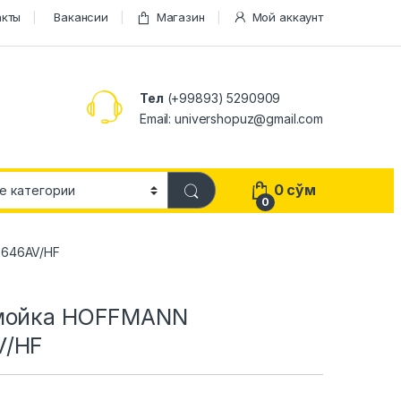
акты
Вакансии
Магазин
Мой аккаунт
Тел
(+99893) 5290909
Email: univershopuz@gmail.com
0
сўм
0
5646AV/HF
 мойка HOFFMANN
V/HF