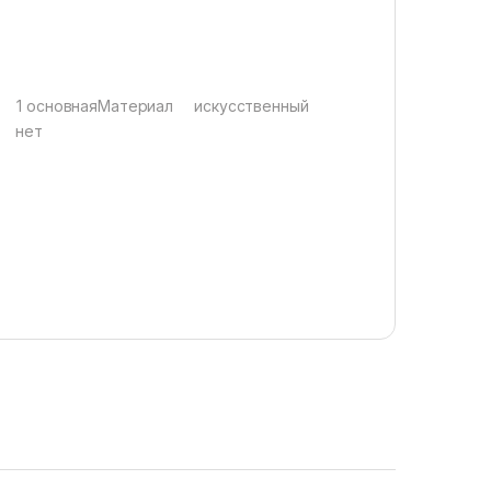
 1 основнаяМатериал искусственный
в нет