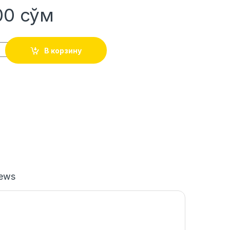
400
сўм
В корзину
iews