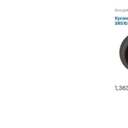
Все для
мойки
Кухон
SR51G
1,36