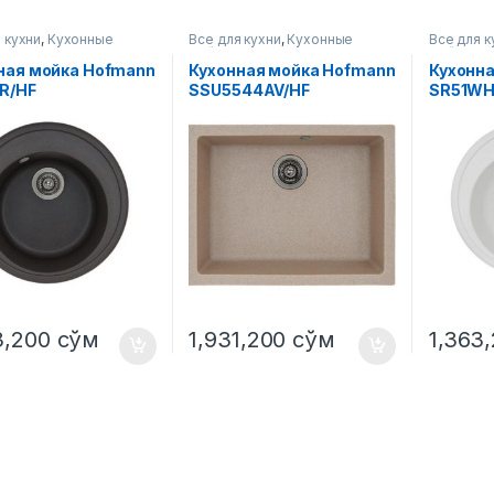
 кухни
,
Кухонные
Все для кухни
,
Кухонные
Все для к
мойки
мойки
ная мойка Hofmann
Кухонная мойка Hofmann
Кухонн
R/HF
SSU5544AV/HF
SR51WH
3,200
сўм
1,931,200
сўм
1,363