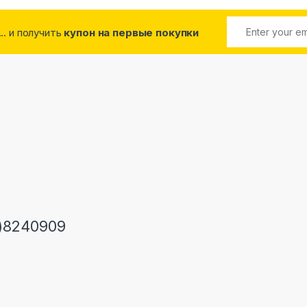
... и получить
купон на первые покупки
)8240909