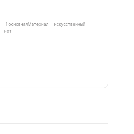
ш 1 основнаяМатериал искусственный
в нет