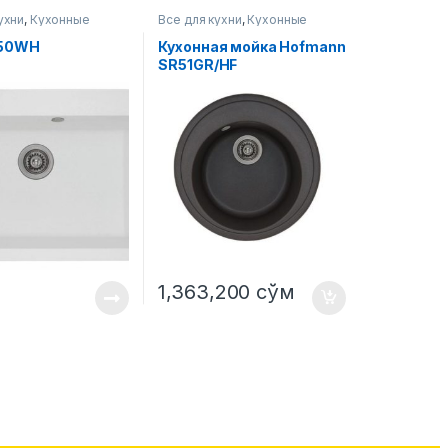
ухни
,
Кухонные
Все для кухни
,
Кухонные
мойки
50WH
Кухонная мойка Hofmann
SR51GR/HF
1,363,200
сўм