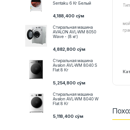
Sentaku 6 Кг Белый
Тип
4,188,400
сўм
мо
Стиральная машина
гра
AVALON AVL-WM 8050
Wave - (8 кг)
4,882,800
сўм
Стиральная машина
Avalon AVL-WM 8040 S
Flat 8 Кг
Ка
5,254,800
сўм
Стиральная машина
Avalon AVL-WM 8040 W
Flat 8 Кг
Похо
5,118,400
сўм