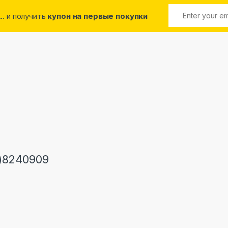
... и получить
купон на первые покупки
)8240909