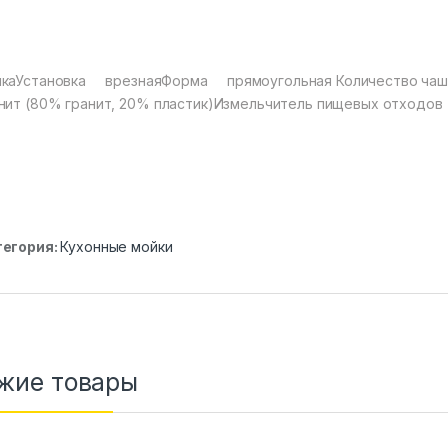
йкаУстановка врезнаяФорма прямоугольная Количество ча
нит (80% гранит, 20% пластик)Измельчитель пищевых отходо
тегория:
Кухонные мойки
жие товары