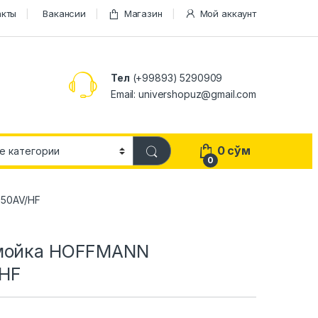
акты
Вакансии
Магазин
Мой аккаунт
Тел
(+99893) 5290909
Email: univershopuz@gmail.com
0
сўм
0
050AV/HF
 мойка HOFFMANN
HF