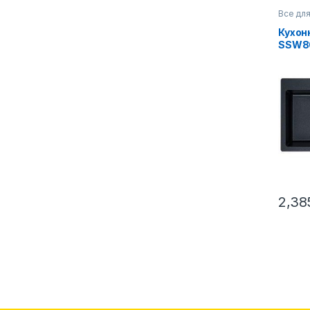
Все для
мойки
Кухон
SSW8
2,38