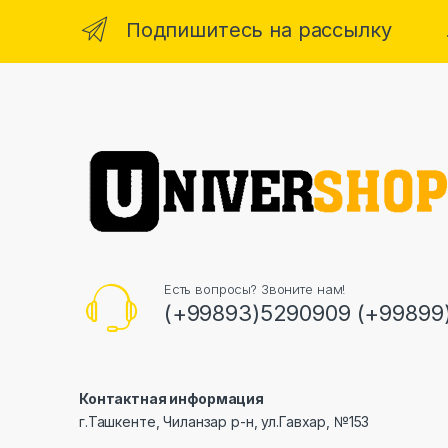
Подпишитесь на рассылку
Есть вопросы? Звоните нам!
(+99893)5290909 (+99899
Контактная информация
г.Ташкенте, Чиланзар р-н, ул.Гавхар, №153