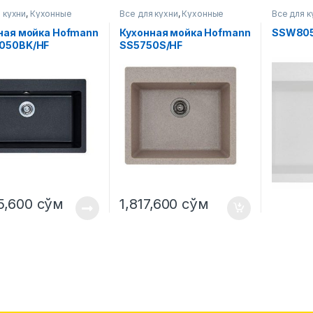
 кухни
,
Кухонные
Все для кухни
,
Кухонные
Все для к
мойки
мойки
ная мойка Hofmann
Кухонная мойка Hofmann
SSW80
050BK/HF
SS5750S/HF
5,600
сўм
1,817,600
сўм