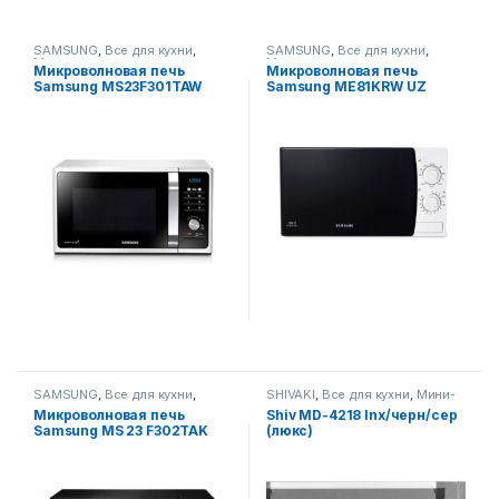
SAMSUNG
,
Все для кухни
,
SAMSUNG
,
Все для кухни
,
Микроволновые печи
Микроволновые печи
Микроволновая печь
Микроволновая печь
Samsung MS23F301TAW
Samsung ME81KRW UZ
SAMSUNG
,
Все для кухни
,
SHIVAKI
,
Все для кухни
,
Мини-
Микроволновые печи
печи
Микроволновая печь
Shiv MD-4218 Inx/черн/сер
Samsung MS 23 F302TAK
(люкс)
(Черный)