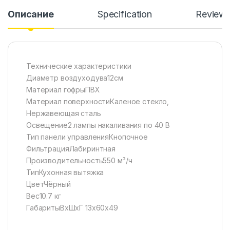
Описание
Specification
Review
Технические характеристики
Диаметр воздуходува12см
Материал гофрыПВХ
Материал поверхностиКаленое стекло,
Нержавеющая сталь
Освещение2 лампы накаливания по 40 В
Тип панели управленияКнопочное
ФильтрацияЛабиринтная
Производительность550 м³/ч
ТипКухонная вытяжка
ЦветЧёрный
Вес10.7 кг
ГабаритыВхШхГ 13х60х49