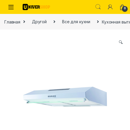
Skip to navigation
Skip to content
0
Главная
Другой
Все для кухни
Кухонная выт
🔍
ы